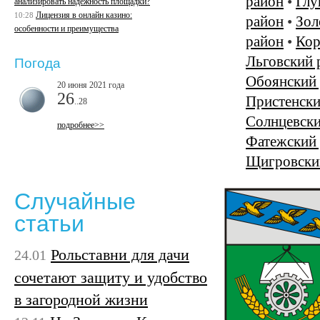
район
•
Глу
анализировать надежность площадки?
Лицензия в онлайн казино:
10:28
район
•
Зол
особенности и преимущества
район
•
Кор
Льговский 
Погода
Обоянский
20 июня 2021 года
26
Пристенски
..28
Солнцевски
подробнее>>
Фатежский
Щигровски
Случайные
статьи
Рольставни для дачи
24.01
сочетают защиту и удобство
в загородной жизни