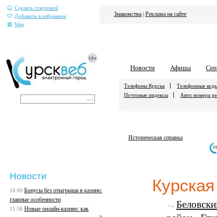
Сделать стартовой
Знакомства
|
Реклама на сайте
Добавить в избранное
Wap
Новости
Афиша
Сер
Телефоны Курска
Телефонные код
Почтовые индексы
Авто номера р
Историческая справка
е
Новости
Курская
Бонусы без отыгрыша в казино:
18:00
главные особенности
Беловски
Новые онлайн-казино: как
11:56