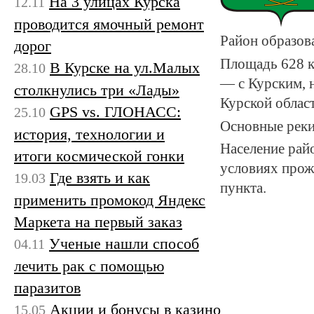
На 3 улицах Курска
12.11
проводится ямочный ремонт
Район образова
дорог
Площадь 628 км
В Курске на ул.Малых
28.10
— с Курским, 
столкнулись три «Лады»
Курской област
GPS vs. ГЛОНАСС:
25.10
Основные реки
история, технологии и
Население райо
итоги космической гонки
условиях прож
Где взять и как
19.03
пункта.
применить промокод Яндекс
Маркета на первый заказ
Ученые нашли способ
04.11
лечить рак с помощью
паразитов
Акции и бонусы в казино
15.05