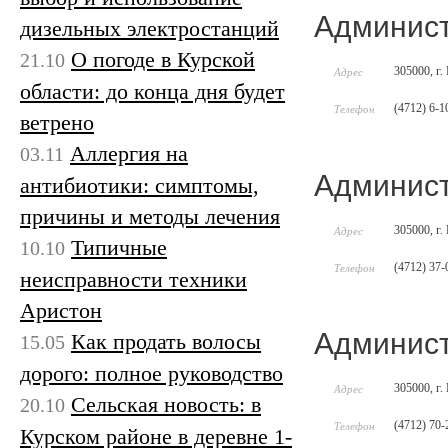
Админист
дизельных электростанций
О погоде в Курской
21.10
305000, г.
Адрес
области: до конца дня будет
(4712) 6-1
Телефон
ветрено
Аллергия на
03.11
Админист
антибиотики: симптомы,
причины и методы лечения
305000, г.
Адрес
Типичные
10.10
(4712) 37-
Телефон
неисправности техники
Аристон
Админист
Как продать волосы
15.05
дорого: полное руководство
305000, г.
Адрес
Сельская новость: в
20.10
(4712) 70-
Телефон
Курском районе в деревне 1-