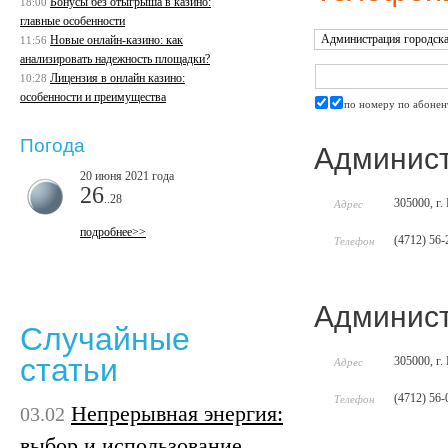
Бонусы без отыгрыша в казино:
18:00
главные особенности
Новые онлайн-казино: как
11:56
анализировать надежность площадки?
Лицензия в онлайн казино:
10:28
особенности и преимущества
по номеру
по абонен
Погода
Админист
20 июня 2021 года
26
..28
305000, г.
Адрес
подробнее>>
(4712) 56-
Телефон
Админист
Случайные
статьи
305000, г.
Адрес
(4712) 56-
Телефон
Непрерывная энергия:
03.02
выбор и использование