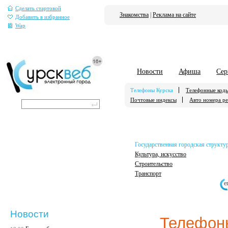
Сделать стартовой
Знакомства
|
Реклама на сайте
Добавить в избранное
Wap
Новости
Афиша
Сер
Телефоны Курска
Телефонные код
Почтовые индексы
Авто номера р
Государственная городская структу
Культура, искусство
Строительство
Транспорт
е
Новости
Телефон