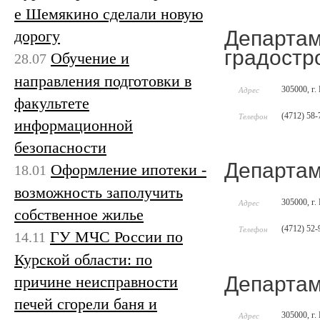
е Шемякино сделали новую
Департам
дорогу
градостр
Обучение и
28.07
направления подготовки в
305000, г.
Адрес
факультете
(4712) 58-
Телефон
информационной
безопасности
Департам
Оформление ипотеки -
18.01
возможность заполучить
305000, г.
Адрес
собственное жилье
(4712) 52-
Телефон
ГУ МЧС России по
14.11
Курской области: по
Департам
причине неисправности
печей сгорели баня и
305000, г. 
Адрес