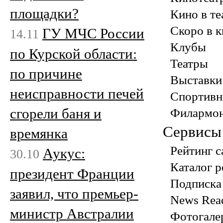
площадки?
Кино в те
Скоро в 
ГУ МЧС России
14.11
Клубы
по Курской области:
Театры
по причине
Выставки
неисправности печей
Спортивн
сгорели баня и
Филармо
Сервисы
времянка
Рейтинг с
Аукус:
30.10
Каталог р
президент Франции
Подписка 
заявил, что премьер-
News Rea
министр Австралии
Фотогале