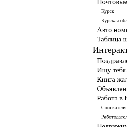
Почтовые
Курск
Курская об
Авто ном
Таблица 
Интерак
Поздравл
Ищу тебя
Книга жа
Объявлен
Работа в 
Соискател
Работодате
Недвижи