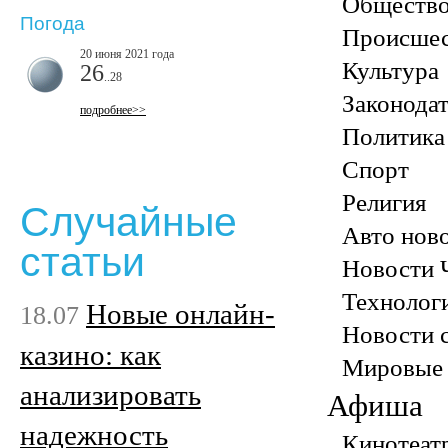
Обществ
Погода
Происшес
20 июня 2021 года
Культура
26
..28
Законодат
подробнее>>
Политика
Спорт
Религия
Случайные
Авто нов
статьи
Новости 
Технолог
Новые онлайн-
18.07
Новости 
казино: как
Мировые 
анализировать
Афиша
надежность
Кинотеат