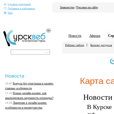
Сделать стартовой
Знакомства
|
Реклама на сайте
Добавить в избранное
Wap
Новости
Афиша
Се
Рейтинг сайтов
Каталог ресурсов
е
Новости
Карта с
Бонусы без отыгрыша в казино:
18:00
главные особенности
Новые онлайн-казино: как
11:56
Новости
анализировать надежность площадки?
Лицензия в онлайн казино:
10:28
В Курске
особенности и преимущества