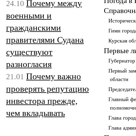
Погода в 
Почему между
24.10
Справочн
военными и
Историческ
гражданскими
Гимн город
правителями Судана
Курская об
Первые л
существуют
Губернатор
разногласия
Первый зам
Почему важно
21.01
области
проверять репутацию
Председате
инвестора прежде,
Главный фе
полномочн
чем вкладывать
Глава горо
Глава адми