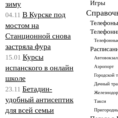
Игры
зиму
Справоч
В Курске под
04.11
Телефоны
мостом на
Телефонн
Станционной снова
Телефонные
застряла фура
Расписан
Курсы
15.01
Автовокзал
испанского в онлайн
Аэропорт
Городской 
школе
Дачный тра
Бетадин-
23.11
Железнодо
удобный антисептик
Такси
для всей семьи
Пригородны