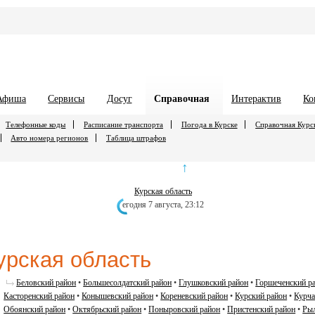
Афиша
Сервисы
Досуг
Справочная
Интерактив
Ко
Телефонные коды
Расписание транспорта
Погода в Курске
Справочная Курс
Авто номера регионов
Таблица штрафов
↑
Курская облаcть
егодня 7 августа,
23:12
урская облаcть
Беловский район
•
Большесолдатский район
•
Глушковский район
•
Горшеченский р
Касторенский район
•
Конышевский район
•
Кореневский район
•
Курский район
•
Курча
Обоянский район
•
Октябрьский район
•
Поныровский район
•
Пристенский район
•
Рыл