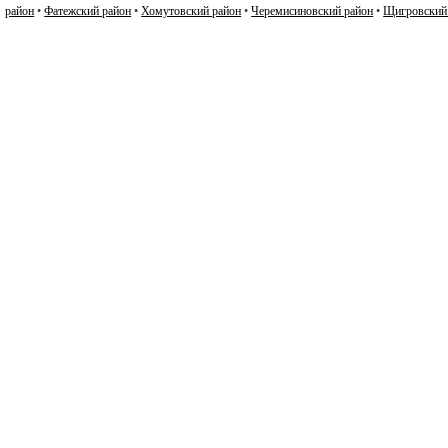
район
•
Фатежский район
•
Хомутовский район
•
Черемисиновский район
•
Щигровский