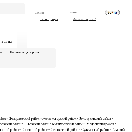
Регистрация
Забыли пароль?
нтакты
ка
Первые лица города
айон
•
Дмитриевский район
•
Железногорский район
•
Золотухинский район
•
товский район
•
Льговский район
•
Мантуровский район
•
Медвенский район
•
ьский район
•
Советский район
•
Солнцевский район
•
Суджанский район
•
Тимский