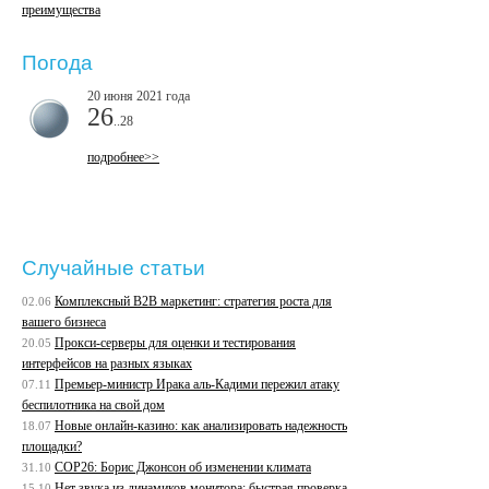
преимущества
Погода
20 июня 2021 года
26
..28
подробнее>>
Случайные статьи
Комплексный B2B маркетинг: стратегия роста для
02.06
вашего бизнеса
Прокси-серверы для оценки и тестирования
20.05
интерфейсов на разных языках
Премьер-министр Ирака аль-Кадими пережил атаку
07.11
беспилотника на свой дом
Новые онлайн-казино: как анализировать надежность
18.07
площадки?
COP26: Борис Джонсон об изменении климата
31.10
Нет звука из динамиков монитора: быстрая проверка
15.10