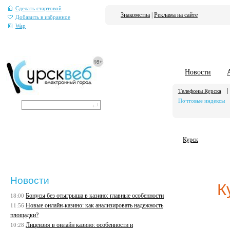
Сделать стартовой
Знакомства
|
Реклама на сайте
Добавить в избранное
Wap
Новости
Телефоны Курска
Почтовые индексы
Курск
Новости
К
Бонусы без отыгрыша в казино: главные особенности
18:00
Новые онлайн-казино: как анализировать надежность
11:56
площадки?
Лицензия в онлайн казино: особенности и
10:28