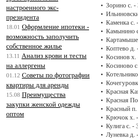
Зорино с. -
настроенного экс-
Ильиновски
президента
Каменка с. 
Оформление ипотеки -
18.01
Камынино с
возможность заполучить
Картамышев
собственное жилье
Коптево д. 
Анализ крови и тесты
13.11
Косинов х.
на аллергены
Косиново с
Котельнико
Советы по фотографии
01.12
Кочегуровк
квартиры для аренды
Красная Ка
Преимущества
15.08
Красная По
закупки женской одежды
Красный п.
оптом
Крючок х. 
Кулига с. -
Луневка д. 