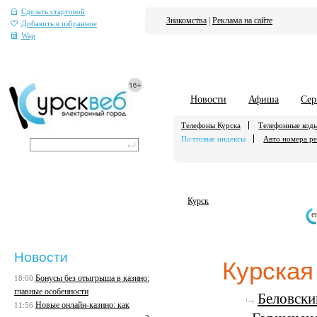
Сделать стартовой
Знакомства
|
Реклама на сайте
Добавить в избранное
Wap
Новости
Афиша
Сер
Телефоны Курска
Телефонные код
Почтовые индексы
Авто номера р
Курск
е
Новости
Курская
Бонусы без отыгрыша в казино:
18:00
главные особенности
Беловски
Новые онлайн-казино: как
11:56