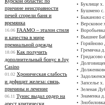
Курской области: по
Буклище х.
причине неисправности
Бушмено с.
печей сгорели баня и
Быканово с
времянка
Версковое х
FAAMO – эталон стиля
16.06
Воробьевка
Вышнее Баб
и качества в мире
Горяйново 
премиальной одежды
Гремячка д.
Как получить
18.06
Гридасово с
дополнительный бонус в Joy
Долговищен
Casino
Долженково
Хроническая слабость
01.02
Задолженск
и дефицит железа: связь,
Запселье х.
причины и лечение
Зеленая Дуб
Тунис выдал ордер на
Знаменка д.
06.11
Знобиловка
арест критически