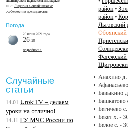
•
Горшечен
анализировать надежность площадки?
Лицензия в онлайн казино:
10:28
район
•
Зол
особенности и преимущества
район
•
Кор
Льговский 
Погода
Обоянский
20 июня 2021 года
26
Пристенски
..28
Солнцевски
подробнее>>
Фатежский
Щигровски
Анахино д.
Случайные
Афанасьево
статьи
Бавыкино д
Башкатово с
UrokiTV – делаем
14.01
Бегичево с.
уроки на отлично!
Бекет х. - 
ГУ МЧС России по
14.11
Белое с. - 