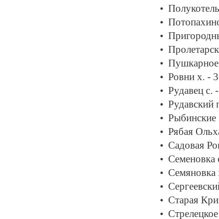
Полукотель
Потопахино
Пригородны
Пролетарск
Пушкарное 
Ровни х. - 
Рудавец с. 
Рудавский п
Рыбинские 
Рябая Ольха
Садовая Ро
Семеновка с
Семяновка 
Сергеевский
Старая Кри
Стрелецкое 