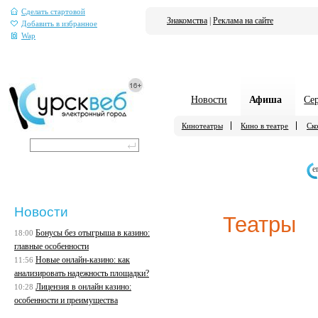
Сделать стартовой
Знакомства
|
Реклама на сайте
Добавить в избранное
Wap
Новости
Афиша
Се
Кинотеатры
Кино в театре
Ско
е
Новости
Театры
Бонусы без отыгрыша в казино:
18:00
главные особенности
Новые онлайн-казино: как
11:56
анализировать надежность площадки?
Лицензия в онлайн казино:
10:28
особенности и преимущества