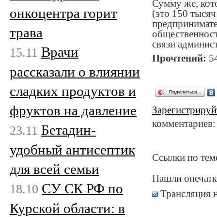
Сумму же, кот
онкоцентра горит
(это 150 тыся
предпринимате
трава
общественност
связи админис
Врачи
15.11
Прочтений:
5
рассказали о влиянии
сладких продуктов и
Поделиться…
фруктов на давление
Зарегистрируй
комментариев:
Бетадин-
23.11
удобный антисептик
Ссылки по тем
для всей семьи
Нашли опечатк
СУ СК РФ по
18.10
Трансляция 
Курской области: в