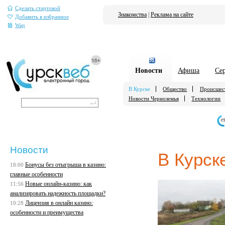
Сделать стартовой
Знакомства
|
Реклама на сайте
Добавить в избранное
Wap
Новости
Афиша
Се
В Курске
Общество
Происшес
Новости Черноземья
Технологии
е
Новости
В Курск
Бонусы без отыгрыша в казино:
18:00
главные особенности
Новые онлайн-казино: как
11:56
анализировать надежность площадки?
Лицензия в онлайн казино:
10:28
особенности и преимущества