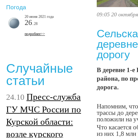
Погода
09:05 20 октября
20 июня 2021 года
26
..28
Сельска
подробнее>>
деревне
дорогу
Случайные
В деревне 1-
статьи
района, по п
дорога.
Пресс-служба
24.10
Напомним, что
ГУ МЧС России по
трассы до дер
положили на уч
Курской области:
Что касается о
возле курского
из них 1,8 млн