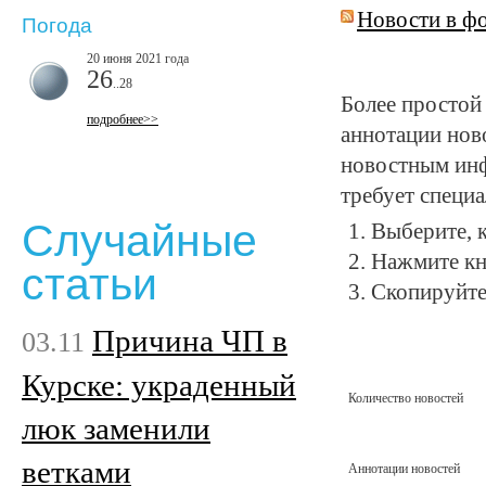
Новости в ф
Погода
20 июня 2021 года
26
..28
Более простой
подробнее>>
аннотации нов
новостным инф
требует специ
Случайные
Выберите, 
Нажмите кн
статьи
Скопируйте 
Причина ЧП в
03.11
Курске: украденный
Количество новостей
люк заменили
ветками
Аннотации новостей