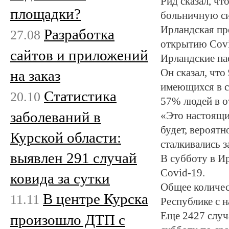
Рид сказал, чт
площадки?
больничную си
Ирландская пре
Разработка
27.08
открытию Covi
сайтов и приложений
Ирландские па
Он сказал, что
на заказ
имеющихся в си
Статистика
20.10
57% людей в о
заболеваний в
«Это настоящий
будет, вероятн
Курской области:
сталкивались з
выявлен 291 случай
В субботу в И
Covid-19.
ковида за сутки
Общее количес
В центре Курска
11.11
Республике с н
Еще 2427 случ
произошло ДТП с