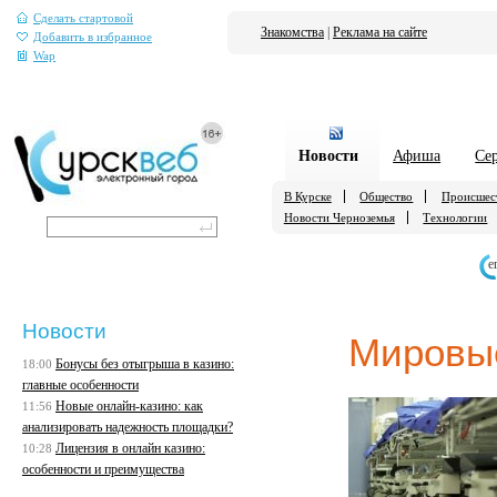
Сделать стартовой
Знакомства
|
Реклама на сайте
Добавить в избранное
Wap
Новости
Афиша
Се
В Курске
Общество
Происшес
Новости Черноземья
Технологии
е
Новости
Мировы
Бонусы без отыгрыша в казино:
18:00
главные особенности
Новые онлайн-казино: как
11:56
анализировать надежность площадки?
Лицензия в онлайн казино:
10:28
особенности и преимущества