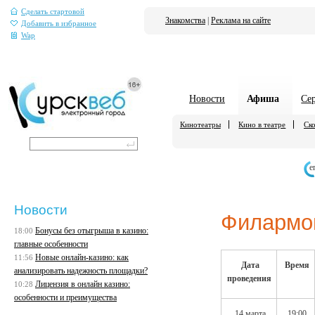
Сделать стартовой
Знакомства
|
Реклама на сайте
Добавить в избранное
Wap
Новости
Афиша
Се
Кинотеатры
Кино в театре
Ско
е
Новости
Филармо
Бонусы без отыгрыша в казино:
18:00
главные особенности
Новые онлайн-казино: как
11:56
Дата
Время
анализировать надежность площадки?
проведения
Лицензия в онлайн казино:
10:28
особенности и преимущества
14 марта
19:00