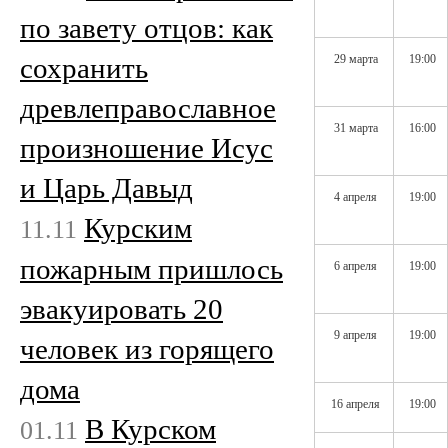
по завету отцов: как
сохранить
29 марта
19:00
древлеправославное
31 марта
16:00
произношение Исус
и Царь Давыд
4 апреля
19:00
Курским
11.11
пожарным пришлось
6 апреля
19:00
эвакуировать 20
9 апреля
19:00
человек из горящего
дома
16 апреля
19:00
В Курском
01.11