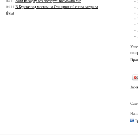
Займ на карту без паспорта: возможно ли?
04.10
В Курске под мостом на Станционной снова застряла
04.11
фура
Успе
сове
Про
Заре
Ссыл
Нашл
Тр