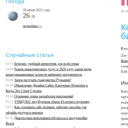
Погода
20 июня 2021 года
00:0
26
..28
К
подробнее>>
б
В ус
Случайные статьи
Для 
Комп
Бетадин- удобный антисептик для всей семьи
23.11
узна
Рынок маркетинговых услуг в 2026 году: какие виды
14.06
B2B-
коммуникационных агентств набирают популярность
Зачем получать гражданство Румынии?
09.08
Ин
Обновление Дизайна Сайта: Ключевые Моменты и
05.01
Когда Это Стоит Сделать
Комп
Основные этапы разработки приложений
19.10
тарг
УМВД КО: под Курском сбили 43-летнего мужчину
03.11
выда
Как сохранить сайт целиком: рабочие способы для
23.11
расп
офлайн-доступа и анализа
меро
Диагностика неисправностей насоса в посудомойке
07.10
прав
Bosch
инст