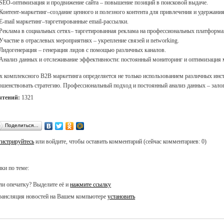
SEO-оптимизация и продвижение сайта – повышение позиций в поисковой выдаче.
Контент-маркетинг–создание ценного и полезного контента для привлечения и удержания
E-mail маркетинг–таргетированные email-рассылки.
Реклама в социальных сетях– таргетированная реклама на профессиональных платформа
Участие в отраслевых мероприятиях – укрепление связей и networking.
Лидогенерация – генерация лидов с помощью различных каналов.
Анализ данных и отслеживание эффективности: постоянный мониторинг и оптимизация 
х комплексного B2B маркетинга определяется не только использованием различных инст
ршенствовать стратегию. Профессиональный подход и постоянный анализ данных – залог
чтений:
1321
Поделиться…
гистрируйтесь
или войдите, чтобы оставить комментарий (сейчас комментариев: 0)
ки по теме:
и опечатку? Выделите её и
нажмите ссылку
ансляция новостей на Вашем компьютере
установить