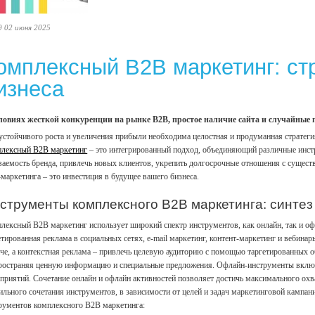
9 02 июня 2025
омплексный B2B маркетинг: стр
изнеса
ловиях жесткой конкуренции на рынке B2B, простое наличие сайта и случайные 
устойчивого роста и увеличения прибыли необходима целостная и продуманная стратегия
лексный B2B маркетинг
– это интегрированный подход, объединяющий различные инст
ваемость бренда, привлечь новых клиентов, укрепить долгосрочные отношения с сущес
маркетинга – это инвестиция в будущее вашего бизнеса.
струменты комплексного B2B маркетинга: синтез
лексный B2B маркетинг использует широкий спектр инструментов, как онлайн, так и оф
етированная реклама в социальных сетях, e-mail маркетинг, контент-маркетинг и вебин
че, а контекстная реклама – привлечь целевую аудиторию с помощью таргетированных о
ространяя ценную информацию и специальные предложения. Офлайн-инструменты включа
приятий. Сочетание онлайн и офлайн активностей позволяет достичь максимального ох
ильного сочетания инструментов, в зависимости от целей и задач маркетинговой кампан
рументов комплексного B2B маркетинга: