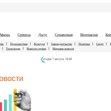
Афиша
Сервисы
Досуг
Справочная
Интерактив
Кон
тво
Происшествия
Культура
Законодательство
Политика
Спорт
Технологии
Новости страны
Мировые новости
егодня 7 августа,
18:46
овости