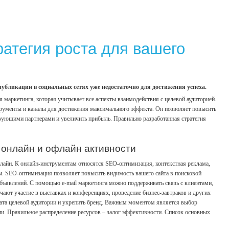
атегия роста для вашего
публикации в социальных сетях уже недостаточно для достижения успеха.
 маркетинга, которая учитывает все аспекты взаимодействия с целевой аудиторией.
рументы и каналы для достижения максимального эффекта. Он позволяет повысить
твующими партнерами и увеличить прибыль. Правильно разработанная стратегия
 онлайн и офлайн активности
лайн. К онлайн-инструментам относятся SEO-оптимизация, контекстная реклама,
ары. SEO-оптимизация позволяет повысить видимость вашего сайта в поисковой
бъявлений. С помощью e-mail маркетинга можно поддерживать связь с клиентами,
ют участие в выставках и конференциях, проведение бизнес-завтраков и других
вата целевой аудитории и укрепить бренд. Важным моментом является выбор
ии. Правильное распределение ресурсов – залог эффективности. Список основных