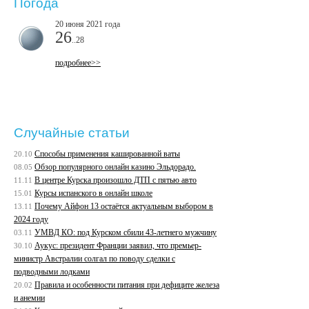
Погода
20 июня 2021 года
26
..28
подробнее>>
Случайные статьи
Способы применения кашированной ваты
20.10
Обзор популярного онлайн казино Эльдорадо.
08.05
В центре Курска произошло ДТП с пятью авто
11.11
Курсы испанского в онлайн школе
15.01
Почему Айфон 13 остаётся актуальным выбором в
13.11
2024 году
УМВД КО: под Курском сбили 43-летнего мужчину
03.11
Аукус: президент Франции заявил, что премьер-
30.10
министр Австралии солгал по поводу сделки с
подводными лодками
Правила и особенности питания при дефиците железа
20.02
и анемии