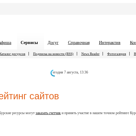
Афиша
Сервисы
Досуг
Справочная
Интерактив
Ко
Каталог ресурсов
Подписка на новости (RSS)
News Reader
Фотогалерея
В
егодня 7 августа,
13:36
ейтинг сайтов
Курские ресурсы могут
заказать счетчик
и принять участие в нашем точном рейтинге Кур