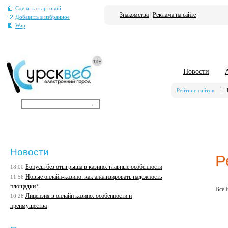
Сделать стартовой
Знакомства
|
Реклама на сайте
Добавить в избранное
Wap
Новости
Рейтинг сайтов
Новости
Р
Бонусы без отыгрыша в казино: главные особенности
18:00
Новые онлайн-казино: как анализировать надежность
11:56
площадки?
Все 
Лицензия в онлайн казино: особенности и
10:28
преимущества