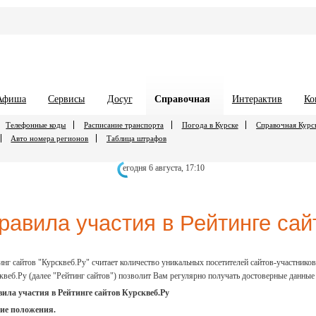
Афиша
Сервисы
Досуг
Справочная
Интерактив
Ко
Телефонные коды
Расписание транспорта
Погода в Курске
Справочная Курс
Авто номера регионов
Таблица штрафов
егодня 6 августа,
17:10
равила участия в Рейтинге сай
инг сайтов "Курсквеб.Ру" считает количество уникальных посетителей сайтов-участников,
квеб.Ру (далее "Рейтинг сайтов") позволит Вам регулярно получать достоверные данные
ила участия в Рейтинге сайтов Курсквеб.Ру
ие положения.