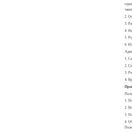
серь
таки
2. О
3. Р
4. Н
5. Р
6. И
Адми
1. С
2. С
3. Р
4. В
Прав
Поль
1. П
2. И
3. П
4. О
Поль