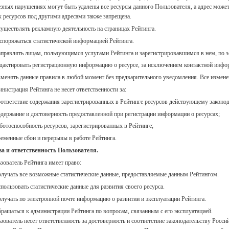
езных нарушениях могут быть удалены все ресурсы данного Пользователя, а адрес может
х ресурсов под другими адресами также запрещена.
существлять рекламную деятельность на страницах Рейтинга.
аспоряжаться статистической информацией Рейтинга.
аправлять лицам, пользующимся услугами Рейтинга и зарегистрировавшимся в нем, по э
едактировать регистрационную информацию о ресурсе, за исключением контактной инфо
зменять данные правила в любой момент без предварительного уведомления. Все изменен
нистрация Рейтинга не несет ответственности за:
оответствие содержания зарегистрированных в Рейтинге ресурсов действующему законод
одержание и достоверность предоставленной при регистрации информации о ресурсах;
аботоспособность ресурсов, зарегистрированных в Рейтинге;
ременные сбои и перерывы в работе Рейтинга.
а и ответственность Пользователя.
зователь Рейтинга имеет право:
олучать все возможные статистические данные, предоставляемые данным Рейтингом.
спользовать статистические данные для развития своего ресурса.
олучать по электронной почте информацию о развитии и эксплуатации Рейтинга.
бращаться к администрации Рейтинга по вопросам, связанным с его эксплуатацией.
зователь несет ответственность за достоверность и соответствие законодательству Рос