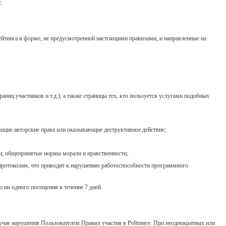
;
ейтинга в форме, не предусмотренной настоящими правилами, и направленные на
ниц участников и т.д.), а также страницы тех, кто пользуется услугами подобных
ющие авторские права или оказывающие деструктивное действие;
; общепринятые нормы морали и нравственности;
 протоколам, что приводит к нарушению работоспособности программного
 ни одного посещения в течение 7 дней.
лучае нарушения Пользователем Правил участия в Рейтинге. При неоднократных или