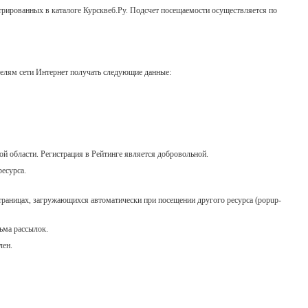
стрированных в каталоге Курсквеб.Ру. Подсчет посещаемости осуществляется по
телям сети Интернет получать следующие данные:
ой области. Регистрация в Рейтинге является добровольной.
ресурса.
а страницах, загружающихся автоматически при посещении другого ресурса (popup-
ьма рассылок.
лен.