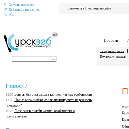
Сделать стартовой
Знакомства
|
Реклама на сайте
Добавить в избранное
Wap
Новости
Телефоны Курска
Почтовые индексы
Новости
П
Бонусы без отыгрыша в казино: главные особенности
18:00
Новые онлайн-казино: как анализировать надежность
11:56
площадки?
Рейт
Лицензия в онлайн казино: особенности и
10:28
Курс
преимущества
Прав
Общ