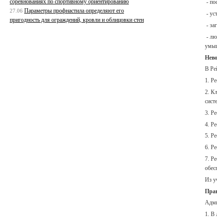
соревнованиях по спортивному ориентированию
- по
Параметры профнастила определяют его
27.06
- ус
пригодность для ограждений, кровли и облицовки стен
- за
- лю
умыш
Нево
В Ре
1. Р
2. К
сист
3. Р
4. Р
5. Р
6. Р
7. Р
обес
Из у
Прав
Адми
1. В