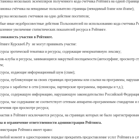
становка нескольких экземпляров полученного кода счетчика Рейтинга на одной странице
тановка счётчика на невидимые пользователю страницы (невидимый frame или iframe);
грузка нескольких счетчиков на одно действие посетителя;
бые иные недобросовестные действия Пользователей по использованию кода счетчика Р
ленное увеличение статистических показателей ресурса в Рейтинге.
зможность участия в Рейтинге.
йтинге Курсквеб.Ру не могут принимать участие:
есурсы эротической тематики и ресурсы, содержащие ненормативную лексику;
лик-клубы и ресурсы, занимающиеся накруткой посещаемости (автосерфинг, просмотр стра
ем;
есурсы, издающие информационный шум (спам);
есурсы, публикующие на своих страницах программы или ссылки на программы, наруша
есурсы о заработке в сети (спонсоры, партнерские программы, пирамиды и т.д.);
есурсы, содержащую информацию, нарушающую законодательство Российской Федерации
есурсы, чье содержание не соответствует сетевым аппаратно-программным стандартам и
печения при просмотре ресурса;
частия в Рейтинге исключаются ресурсы, на страницах которых не было зарегистрировано
а и ограничение ответственности администрации Рейтинга.
нистрация Рейтинга имеет право:
 любой момент в одностороннем порядке прекратить предоставление услуг Рейтинга в с