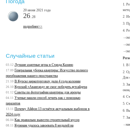
Погода
1. Р
мето
20 июня 2021 года
26
2. И
..28
3. П
подробнее>>
4. Р
- ск
- ск
- ск
Случайные статьи
Реги
Лучшие азартные игры в Старда Казино
03.12
1. В
Генеральная уборка квартиры: Искусство полного
17.09
2. О
преображения вашего пространства
Для 
В Курске наркоторговцу дали 4 года колонии
21.10
3. З
Курский «Авангард» не смог победить аутсайдера
26.10
окна,
Советы по фотографии квартиры для аренды
01.12
4. С
Ученые нашли способ лечить рак с помощью
04.11
паразитов
5. С
Почему Айфон 13 остаётся актуальным выбором в
13.11
6. В
2024 году
7. З
Как правильно вывезти строительный мусор
06.04
- на
Курянам удалось завоевать 8 медалей на
08.11