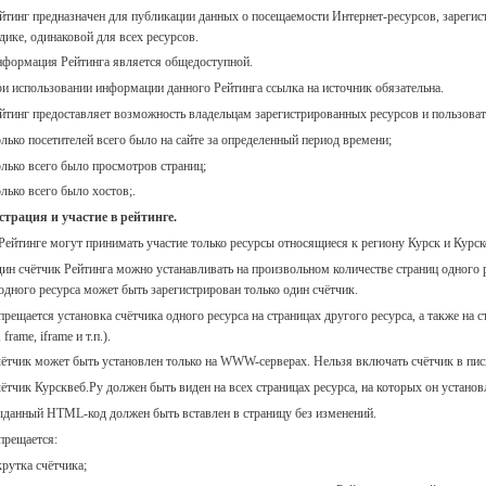
ейтинг предназначен для публикации данных о посещаемости Интернет-ресурсов, зареги
дике, одинаковой для всех ресурсов.
нформация Рейтинга является общедоступной.
ри использовании информации данного Рейтинга ссылка на источник обязательна.
ейтинг предоставляет возможность владельцам зарегистрированных ресурсов и пользова
олько посетителей всего было на сайте за определенный период времени;
олько всего было просмотров страниц;
олько всего было хостов;.
страция и участие в рейтинге.
 Рейтинге могут принимать участие только ресурсы относящиеся к региону Курск и Курск
дин счётчик Рейтинга можно устанавливать на произвольном количестве страниц одного 
одного ресурса может быть зарегистрирован только один счётчик.
апрещается установка счётчика одного ресурса на страницах другого ресурса, а также н
 frame, iframe и т.п.).
чётчик может быть установлен только на WWW-серверах. Нельзя включать счётчик в пис
чётчик Курсквеб.Ру должен быть виден на всех страницах ресурса, на которых он установ
ыданный HTML-код должен быть вставлен в страницу без изменений.
апрещается:
крутка счётчика;