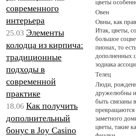
цветы особенн
современного
Овен
интерьера
Овны, как прав
Итак, цветы, 
Элементы
25.03
большое соцвет
колодца из кирпича:
пионах, то ес
традиционные
дополненных ц
зодиака ассоц
подходы в
Телец
современной
Люди, рожденн
практике
дружелюбны и 
быть связаны 
Как получить
18.06
превращаются 
дополнительный
заметного дом
цветы, такие 
бонус в Joy Casino
фиалки.