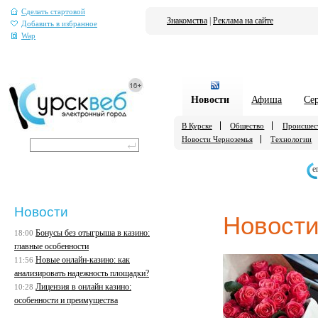
Сделать стартовой
Знакомства
|
Реклама на сайте
Добавить в избранное
Wap
Новости
Афиша
Се
В Курске
Общество
Происшес
Новости Черноземья
Технологии
е
Новости
Новост
Бонусы без отыгрыша в казино:
18:00
главные особенности
Новые онлайн-казино: как
11:56
анализировать надежность площадки?
Лицензия в онлайн казино:
10:28
особенности и преимущества