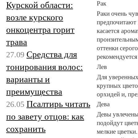
Курской области:
Рак
Раки очень чу
возле курского
предпочитают 
онкоцентра горит
касается арома
пронзительными
трава
оттенки серог
Средства для
27.09
рекомендуется 
тонирования волос:
Лев
Для уверенных
варианты и
крупных цветов
преимущества
орхидей и, пре
Псалтирь читать
26.05
Дева
Девы увлечены
по завету отцов: как
подойдут цвет
сохранить
мелкие цветки.