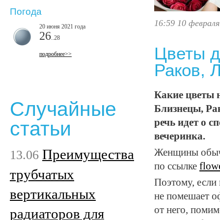
Погода
16:59 10 февраля
20 июня 2021 года
26
..28
Цветы д
подробнее>>
Раков, 
Какие цветы 
Случайные
Близнецы, Рак
речь идет о 
статьи
вечеринка.
Преимущества
Женщины обычн
13.06
по ссылке
flowe
трубчатых
Поэтому, если 
вертикальных
не помешает оф
от него, помим
радиаторов для