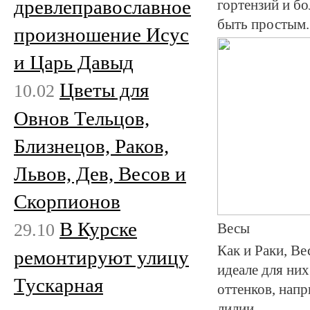
древлеправославное
гортензий и бо
быть простым.
произношение Исус
и Царь Давыд
Цветы для
10.02
Овнов Тельцов,
Близнецов, Раков,
Львов, Дев, Весов и
Скорпионов
В Курске
29.10
Весы
Как и Раки, В
ремонтируют улицу
идеале для ни
Тускарная
оттенков, напр
лилии.