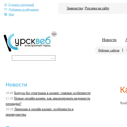
Сделать стартовой
Знакомства
|
Реклама на сайте
Добавить в избранное
Wap
Новости
Рейтинг сайтов
Новости
К
Бонусы без отыгрыша в казино: главные особенности
18:00
Новые онлайн-казино: как анализировать надежность
11:56
Чтоб
площадки?
Лицензия в онлайн казино: особенности и
10:28
преимущества