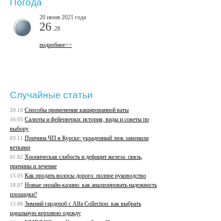
Погода
20 июня 2021 года
26
..28
подробнее>>
Случайные статьи
Способы применения кашированной ваты
20.10
Салюты и фейерверки: история, виды и советы по
16.05
выбору
Причина ЧП в Курске: украденный люк заменили
03.11
ветками
Хроническая слабость и дефицит железа: связь,
01.02
причины и лечение
Как продать волосы дорого: полное руководство
15.05
Новые онлайн-казино: как анализировать надежность
18.07
площадки?
Зимний гардероб с Alfa Collection: как выбрать
15.06
идеальную верхнюю одежду