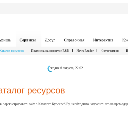
Афиша
Сервисы
Досуг
Справочная
Интерактив
Ко
Каталог ресурсов
Подписка на новости (RSS)
News Reader
Фотогалерея
В
егодня 6 августа,
22:02
аталог ресурсов
ы зарегистрировать сайт в Каталоге Курсквеб.Ру, необходимо направить его на премод