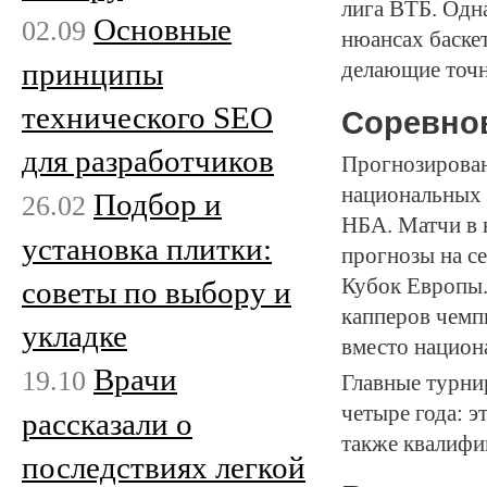
лига ВТБ. Одна
Основные
02.09
нюансах баске
принципы
делающие точн
технического SEO
Соревно
для разработчиков
Прогнозирован
национальных 
Подбор и
26.02
НБА. Матчи в 
установка плитки:
прогнозы на се
Кубок Европы.
советы по выбору и
капперов чемп
укладке
вместо национ
Врачи
19.10
Главные турни
четыре года: э
рассказали о
также квалифи
последствиях легкой