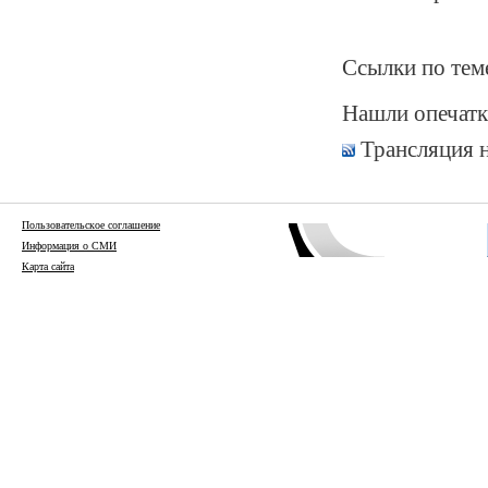
Ссылки по тем
Нашли опечатк
Трансляция 
Пользовательское соглашение
Информация о СМИ
Карта сайта