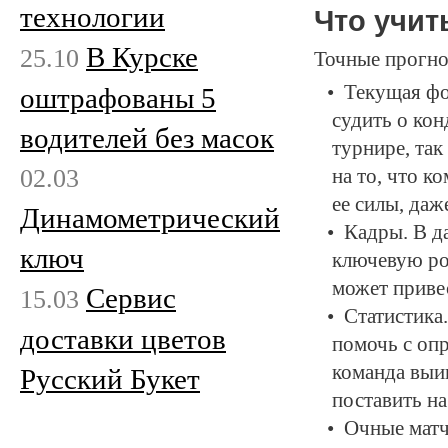
технологии
Что учи
В Курске
25.10
Точные прогноз
Текущая фо
оштрафованы 5
судить о ко
водителей без масок
турнире, так
02.03
на то, что к
ее силы, даж
Динамометрический
Кадры. В д
ключ
ключевую ро
может приве
Сервис
15.03
Статистика
доставки цветов
помочь с опр
команда выи
Русский Букет
поставить на
Очные матч