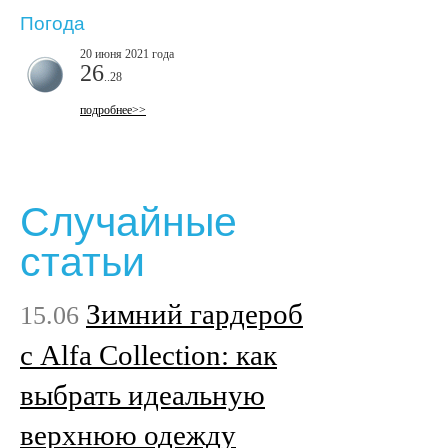
Погода
20 июня 2021 года
26
..28
подробнее>>
Случайные
статьи
Зимний гардероб
15.06
с Alfa Collection: как
выбрать идеальную
верхнюю одежду