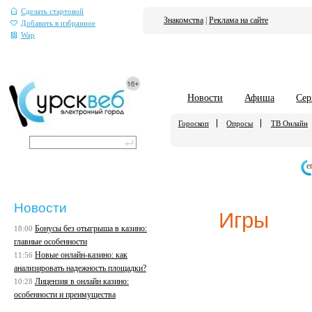
Сделать стартовой
Знакомства
|
Реклама на сайте
Добавить в избранное
Wap
Новости
Афиша
Сер
Гороскоп
Опросы
ТВ Онлайн
е
Новости
Игры
Бонусы без отыгрыша в казино:
18:00
главные особенности
Новые онлайн-казино: как
11:56
анализировать надежность площадки?
Лицензия в онлайн казино:
10:28
особенности и преимущества