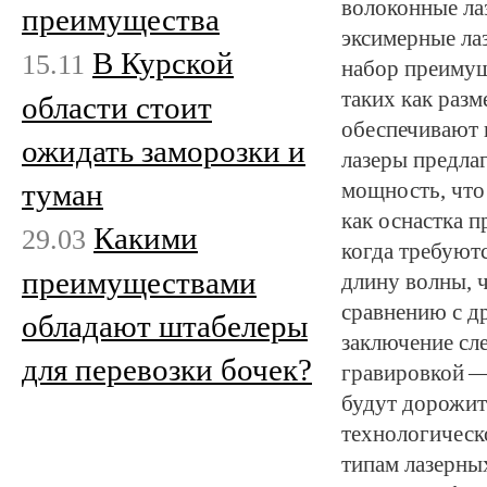
волоконные ла
преимущества
эксимерные лаз
В Курской
15.11
набор преимущ
таких как разм
области стоит
обеспечивают 
ожидать заморозки и
лазеры предла
туман
мощность, что
как оснастка п
Какими
29.03
когда требуют
преимуществами
длину волны, 
сравнению с д
обладают штабелеры
заключение сле
для перевозки бочек?
гравировкой —
будут дорожить
технологическ
типам лазерны