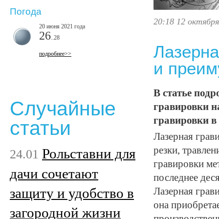
Погода
20:18 12 октября
20 июня 2021 года
26
..28
Лазерна
подробнее>>
и преи
В статье под
Случайные
гравировки н
гравировки в
статьи
Лазерная грави
резки, травле
Рольставни для
24.01
гравировки мет
дачи сочетают
последнее деся
защиту и удобство в
Лазерная грави
она приобрета
загородной жизни
производстве