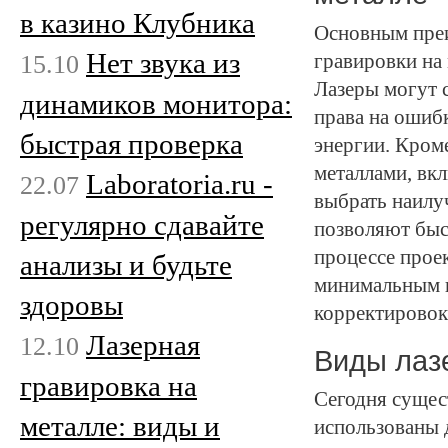
в казино Клубника
Основным преи
Нет звука из
15.10
гравировки на 
Лазеры могут 
динамиков монитора:
права на ошиб
быстрая проверка
энергии. Кром
металлами, вкл
Laboratoria.ru -
22.07
выбрать наилу
регулярно сдавайте
позволяют быст
процессе прое
анализы и будьте
минимальным в
здоровы
корректировок
Лазерная
12.10
Виды лаз
гравировка на
Сегодня сущес
металле: виды и
использованы д