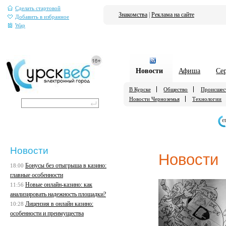
Сделать стартовой
Знакомства
|
Реклама на сайте
Добавить в избранное
Wap
Новости
Афиша
Се
В Курске
Общество
Происшес
Новости Черноземья
Технологии
е
Новости
Новости
Бонусы без отыгрыша в казино:
18:00
главные особенности
Новые онлайн-казино: как
11:56
анализировать надежность площадки?
Лицензия в онлайн казино:
10:28
особенности и преимущества