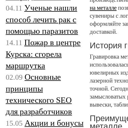
Ученые нашли
04.11
на металле
позв
сувениры с ло
способ лечить рак с
оформляйте за
помощью паразитов
доставкой.
Пожар в центре
14.11
История 
Курска: сгорела
Гравировка ме
маршрутка
использовалась
ювелирных изд
Основные
02.09
лазерной техно
принципы
точной. Сегодн
замысловатых 
технического SEO
вывески, табли
для разработчиков
Преимуще
Акции и бонусы
15.05
металле