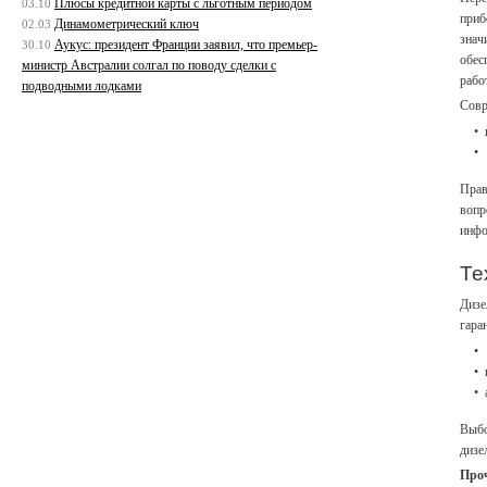
Плюсы кредитной карты с льготным периодом
03.10
приб
Динамометрический ключ
02.03
знач
Аукус: президент Франции заявил, что премьер-
30.10
обес
министр Австралии солгал по поводу сделки с
рабо
подводными лодками
Совр
Прав
вопр
инфо
Те
Дизе
гара
Выбо
дизе
Про