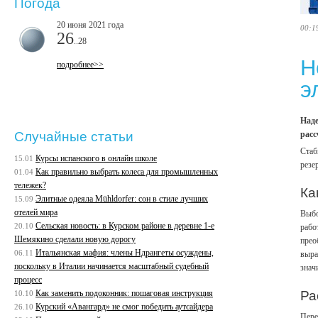
Погода
20 июня 2021 года
00:1
26
..28
Н
подробнее>>
э
Наде
расс
Случайные статьи
Стаб
Курсы испанского в онлайн школе
15.01
резе
Как правильно выбрать колеса для промышленных
01.04
тележек?
Ка
Элитные одеяла Mühldorfer: сон в стиле лучших
15.09
отелей мира
Выбо
Сельская новость: в Курском районе в деревне 1-е
20.10
рабо
Шемякино сделали новую дорогу
прео
Итальянская мафия: члены Ндрангеты осуждены,
06.11
выра
поскольку в Италии начинается масштабный судебный
знач
процесс
Как заменить подоконник: пошаговая инструкция
Ра
10.10
Курский «Авангард» не смог победить аутсайдера
26.10
Пере