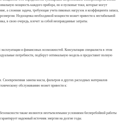
минальную мощность каждого прибора, но и пусковые токи, которые могут
ие, а сложная задача, требующая учета пиковых нагрузок и коэффициента запаса,
роэнергии. Недооценка необходимой мощности может привести к нестабильной
а, в свою очередь, влечет за собой неоправданные затраты.
 эксплуатации и финансовых возможностей. Консультация специалиста в этом
идуальные потребности, подберут оптимальную модель и предоставят полную
я. Своевременная замена масла, фильтров и других расходных материалов
техническому обслуживанию может привести к:
л безопасности также являются неотъемлемыми условиями бесперебойной работы
 гарантирует надежный источник энергии на долгие годы.