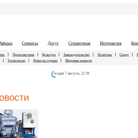
Афиша
Сервисы
Досуг
Справочная
Интерактив
Кон
тво
Происшествия
Культура
Законодательство
Политика
Спорт
Технологии
Новости страны
Мировые новости
егодня 7 августа,
22:39
овости