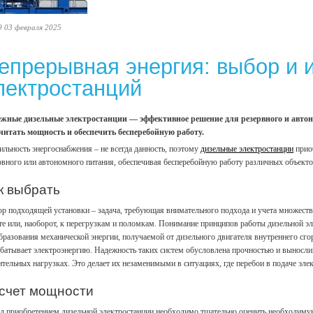
9 03 февраля 2025
епрерывная энергия: выбор и 
лектростанций
жные дизельные электростанции — эффективное решение для резервного и автон
читать мощность и обеспечить бесперебойную работу.
ильность энергоснабжения – не всегда данность, поэтому
дизельные электростанции
прио
рвного или автономного питания, обеспечивая бесперебойную работу различных объек
к выбрать
р подходящей установки – задача, требующая внимательного подхода и учета множест
те или, наоборот, к перегрузкам и поломкам. Понимание принципов работы дизельной э
бразования механической энергии, получаемой от дизельного двигателя внутреннего сго
батывает электроэнергию. Надежность таких систем обусловлена прочностью и выносли
ительных нагрузках. Это делает их незаменимыми в ситуациях, где перебои в подаче эле
счет мощности
д приобретением дизельной электростанции необходимо тщательно оценить необходиму