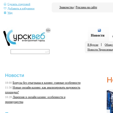
Сделать стартовой
Знакомства
|
Реклама на сайте
Добавить в избранное
Wap
Новости
В Курске
Общес
Новости Черноземья
Новости
Н
Бонусы без отыгрыша в казино: главные особенности
18:00
Новые онлайн-казино: как анализировать надежность
11:56
площадки?
Лицензия в онлайн казино: особенности и
10:28
преимущества