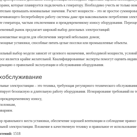
орами, которые планируется подключать к генератору. Необходимо учесть не только но
ительно превышать номинальные значения. Расчет мощности – это не простое суммирован
печивающего бесперебойную работу системы даже при максимальном потреблении элект
те генератора, частым отключениям и преждевременному износу оборудования. Переоценк
еменный рынок предлагает широкий выбор дизельных электростанций:
компактные модели для обеспечения энергией небольших домов;
мощные установки, способные питать целые поселки или промышленные объекты.
ильный выбор модели зависит от целевого назначения, необходимой мощности, условий
осе является крайне желательной. Квалифицированные эксперты помогут оценить индив
рмацию о правильной эксплуатации и обслуживании оборудования.
хобслуживание
льные электростанции – это техника, требующая регулярного технического обслуживани
нтирует безопасную и длительную работу оборудования. Игнорирование требований по 
преждевременному износу,
поломкам,
авариям.
р правильного места установки, обеспечение хорошей вентиляции и соблюдение прави
льной электростанции. Вложение в качественную технику и правильное ее использование
чтений:
1518