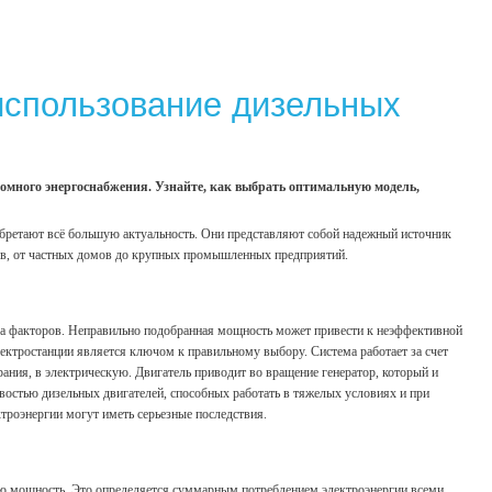
использование дизельных
омного энергоснабжения. Узнайте, как выбрать оптимальную модель,
бретают всё большую актуальность. Они представляют собой надежный источник
тов, от частных домов до крупных промышленных предприятий.
ва факторов. Неправильно подобранная мощность может привести к неэффективной
лектростанции является ключом к правильному выбору. Система работает за счет
рания, в электрическую. Двигатель приводит во вращение генератор, который и
востью дизельных двигателей, способных работать в тяжелых условиях и при
ктроэнергии могут иметь серьезные последствия.
ю мощность. Это определяется суммарным потреблением электроэнергии всеми