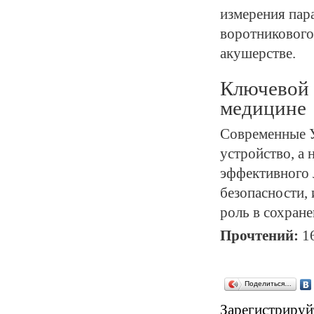
измерения пар
воротникового
акушерстве.
Ключевой 
медицине
Современные У
устройство, а
эффективного 
безопасности,
роль в сохране
Прочтений:
1
Поделиться…
Зарегистрируй