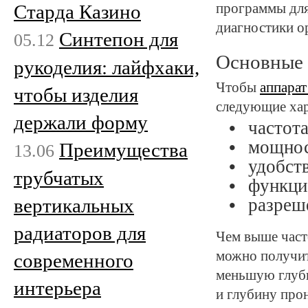
Старда Казино
программы для 
диагностики о
Синтепон для
05.12
Основные 
рукоделия: лайфхаки,
Чтобы
аппарат
чтобы изделия
следующие хар
держали форму
частот
мощнос
Преимущества
13.06
удобст
трубчатых
функци
разреш
вертикальных
радиаторов для
Чем выше част
можно получит
современного
меньшую глуби
интерьера
и глубину прон