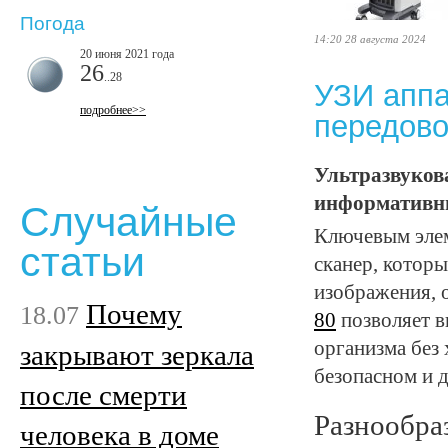
Погода
14:20 28 августа 2024
20 июня 2021 года
26
..28
УЗИ аппа
подробнее>>
передов
Ультразвуков
информативны
Случайные
Ключевым элем
статьи
сканер, котор
изображения, 
Почему
18.07
80
позволяет в
организма без 
закрывают зеркала
безопасном и д
после смерти
Разнообра
человека в доме