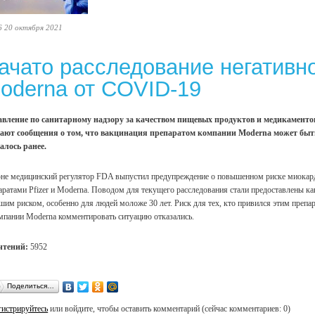
6 20 октября 2021
ачато расследование негативн
oderna от COVID-19
вление по санитарному надзору за качеством пищевых продуктов и медикамент
ают сообщения о том, что вакцинация препаратом компании Moderna может быть
алось ранее.
не медицинский регулятор FDA выпустил предупреждение о повышенном риске миокарди
аратами Pfizer и Moderna. Поводом для текущего расследования стали предоставлены к
шим риском, особенно для людей моложе 30 лет. Риск для тех, кто привился этим препара
мпании Moderna комментировать ситуацию отказались.
чтений:
5952
Поделиться…
гистрируйтесь
или войдите, чтобы оставить комментарий (сейчас комментариев: 0)