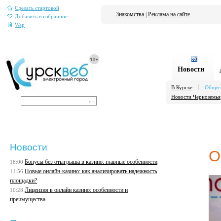
Сделать стартовой
Знакомства
|
Реклама на сайте
Добавить в избранное
Wap
Новости
В Курске
Общес
Новости Черноземья
Новости
О
Бонусы без отыгрыша в казино: главные особенности
18:00
Новые онлайн-казино: как анализировать надежность
11:56
площадки?
Лицензия в онлайн казино: особенности и
10:28
преимущества