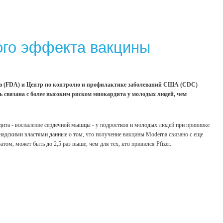
ого эффекта вакцины
ов (FDA) и Центр по контролю и профилактике заболеваний США (СDC)
 связана с более высоким риском миокардита у молодых людей, чем
та - воспаление сердечной мышцы - у подростков и молодых людей при прививке
анадскими властями данные о том, что получение вакцины Moderna связано с еще
том, может быть до 2,5 раз выше, чем для тех, кто привился Pfizer.