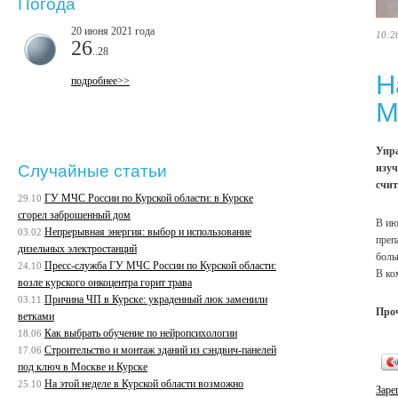
Погода
20 июня 2021 года
10:2
26
..28
Н
подробнее>>
M
Упра
изуч
Случайные статьи
счит
ГУ МЧС России по Курской области: в Курске
29.10
сгорел заброшенный дом
В ию
Непрерывная энергия: выбор и использование
03.02
преп
дизельных электростанций
боль
Пресс-служба ГУ МЧС России по Курской области:
24.10
В ко
возле курского онкоцентра горит трава
Причина ЧП в Курске: украденный люк заменили
03.11
Про
ветками
Как выбрать обучение по нейропсихологии
18.06
Строительство и монтаж зданий из сэндвич-панелей
17.06
под ключ в Москве и Курске
На этой неделе в Курской области возможно
25.10
Заре