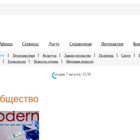
Афиша
Сервисы
Досуг
Справочная
Интерактив
Кон
тво
Происшествия
Культура
Законодательство
Политика
Спорт
Технологии
Новости страны
Мировые новости
егодня 7 августа,
15:59
бщество