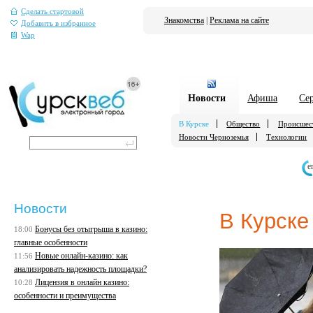
Сделать стартовой
Знакомства
|
Реклама на сайте
Добавить в избранное
Wap
Новости
Афиша
Се
В Курске
Общество
Происшес
Новости Черноземья
Технологии
е
Новости
В Курске
Бонусы без отыгрыша в казино:
18:00
главные особенности
Новые онлайн-казино: как
11:56
анализировать надежность площадки?
Лицензия в онлайн казино:
10:28
особенности и преимущества