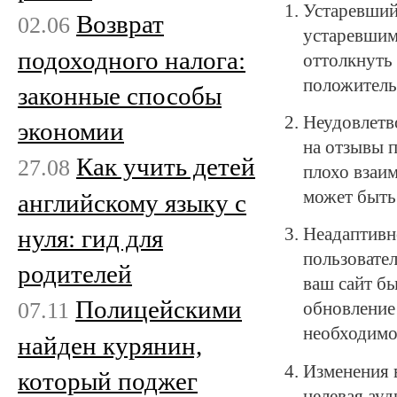
Устаревший
Возврат
02.06
устаревшим
подоходного налога:
оттолкнуть
положитель
законные способы
Неудовлетв
экономии
на отзывы п
Как учить детей
27.08
плохо взаим
может быть
английскому языку с
нуля: гид для
Неадаптивн
пользовате
родителей
ваш сайт бы
Полицейскими
07.11
обновление
необходимо
найден курянин,
Изменения 
который поджег
целевая ауд