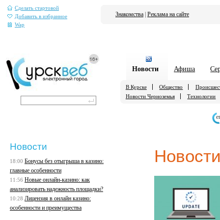
Сделать стартовой
Знакомства
|
Реклама на сайте
Добавить в избранное
Wap
Новости
Афиша
Се
В Курске
Общество
Происшес
Новости Черноземья
Технологии
е
Новости
Новост
Бонусы без отыгрыша в казино:
18:00
главные особенности
Новые онлайн-казино: как
11:56
анализировать надежность площадки?
Лицензия в онлайн казино:
10:28
особенности и преимущества