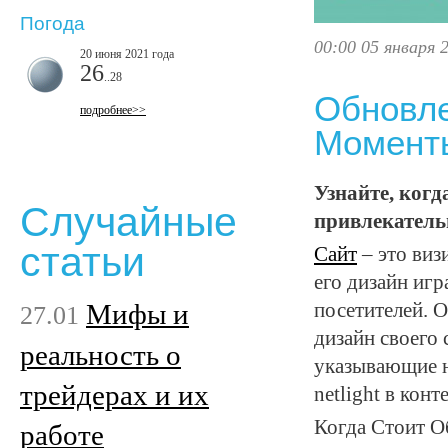
Погода
00:00 05 января 
20 июня 2021 года
26
..28
Обновле
подробнее>>
Моменты
Узнайте, когд
Случайные
привлекатель
статьи
Сайт
– это виз
его дизайн иг
Мифы и
посетителей. 
27.01
дизайн своего
реальность о
указывающие н
трейдерах и их
netlight в кон
Когда Стоит О
работе