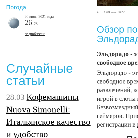
Погода
16:51 08 мая 2022
20 июня 2021 года
26
..28
Обзор по
подробнее>>
Эльдора
Эльдорадо - э
свободное вре
Случайные
Эльдорадо - эт
статьи
свободное вре
развлечений, 
Кофемашины
28.03
игрой в слоты
Безвозмездны
Nuova Simonelli:
геймеров. При
Итальянское качество
регистрации в
и удобство