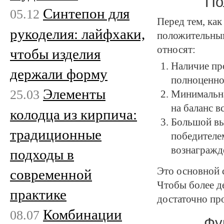
По
Синтепон для
05.12
Перед тем, как
рукоделия: лайфхаки,
положительным
относят:
чтобы изделия
Наличие пр
держали форму
полноценно
Элементы
25.03
Минимальна
на баланс в
колодца из кирпича:
Большой вы
традиционные
победителе
вознагражд
подходы в
Это основной 
современной
Чтобы более д
практике
достаточно пр
Комбинации
08.07
Фу