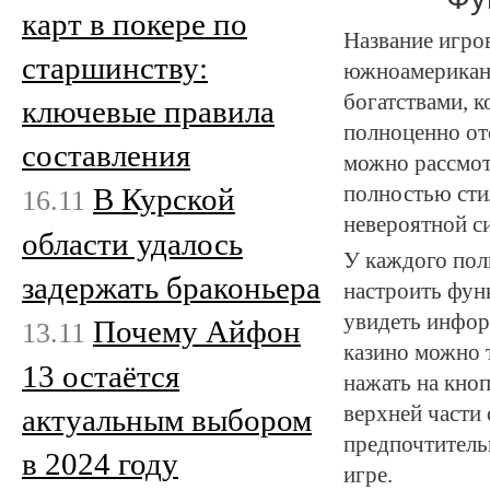
карт в покере по
Название игров
старшинству:
южноамериканс
богатствами, к
ключевые правила
полноценно от
составления
можно рассмот
полностью сти
В Курской
16.11
невероятной с
области удалось
У каждого пол
задержать браконьера
настроить фун
увидеть инфор
Почему Айфон
13.11
казино можно т
13 остаётся
нажать на кноп
верхней части
актуальным выбором
предпочтитель
в 2024 году
игре.