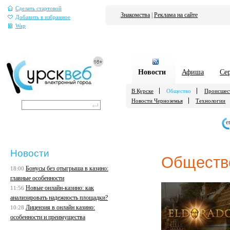
Сделать стартовой
Знакомства
|
Реклама на сайте
Добавить в избранное
Wap
Новости
Афиша
Се
В Курске
Общество
Происшес
Новости Черноземья
Технологии
е
Новости
Обществ
Бонусы без отыгрыша в казино:
18:00
главные особенности
Новые онлайн-казино: как
11:56
анализировать надежность площадки?
Лицензия в онлайн казино:
10:28
особенности и преимущества