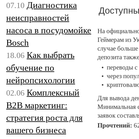
Диагностика
07.10
Доступны
неисправностей
насоса в посудомойке
На официально
Геймерам из У
Bosch
случае больше 
Как выбрать
18.06
депозита такж
обучение по
переводы с
через попу
нейропсихологии
криптовал
Комплексный
02.06
Для вывода де
B2B маркетинг:
Минимальная с
заявок составл
стратегия роста для
Прочтений:
6
вашего бизнеса