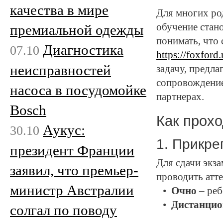
качества в мире
Для многих ро
обучение стан
премиальной одежды
понимать, что
Диагностика
07.10
https://foxford
неисправностей
задачу, предла
сопровождение
насоса в посудомойке
партнерах.
Bosch
Как прохо
Аукус:
30.10
1. Прикре
президент Франции
Для сдачи экза
заявил, что премьер-
проводить атт
министр Австралии
Очно
– реб
Дистанцио
солгал по поводу