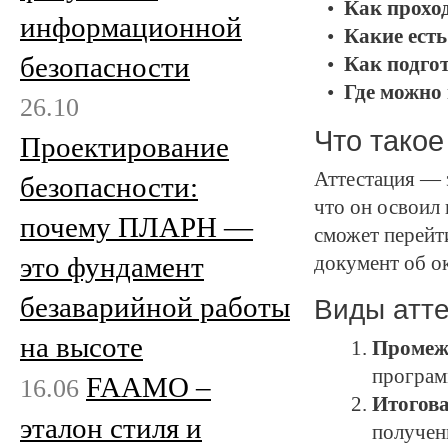
Как прохо
информационной
Какие ест
безопасности
Как подгот
Где можно
26.10
Что такое
Проектирование
Аттестация — 
безопасности:
что он освоил 
почему ПЛАРН —
сможет перейт
это фундамент
документ об о
безаварийной работы
Виды атте
на высоте
Промеж
програм
FAAMO –
16.06
Итогов
эталон стиля и
получени