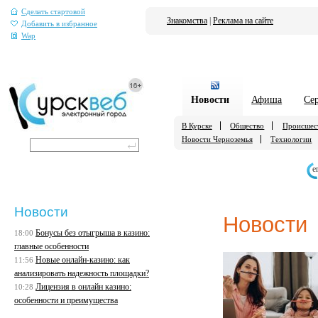
Сделать стартовой
Знакомства
|
Реклама на сайте
Добавить в избранное
Wap
Новости
Афиша
Се
В Курске
Общество
Происшес
Новости Черноземья
Технологии
е
Новости
Новости
Бонусы без отыгрыша в казино:
18:00
главные особенности
Новые онлайн-казино: как
11:56
анализировать надежность площадки?
Лицензия в онлайн казино:
10:28
особенности и преимущества