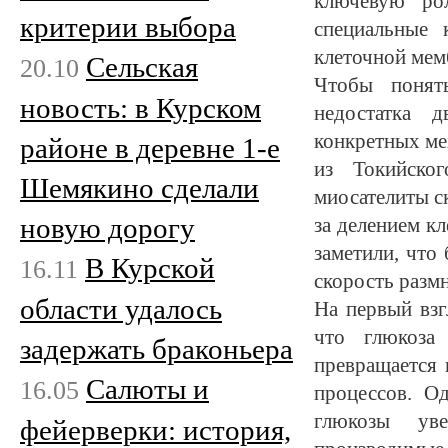
ключевую ро
критерии выбора
специальные 
клеточной мем
Сельская
20.10
Чтобы понят
новость: в Курском
недостатка д
конкретных ме
районе в деревне 1-е
из Токийског
Шемякино сделали
миосателиты с
новую дорогу
за делением кл
заметили, что
В Курской
16.11
скорость разм
области удалось
На первый взг
что глюкоза
задержать браконьера
превращается
Салюты и
16.05
процессов. О
глюкозы уве
фейерверки: история,