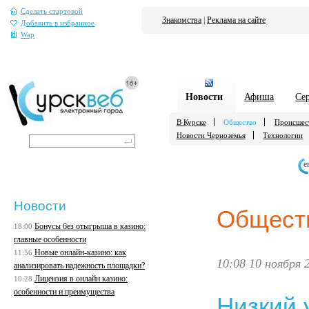
Сделать стартовой
Знакомства
|
Реклама на сайте
Добавить в избранное
Wap
Новости
Афиша
Се
В Курске
Общество
Происшес
Новости Черноземья
Технологии
е
Новости
Общест
Бонусы без отыгрыша в казино:
18:00
главные особенности
Новые онлайн-казино: как
11:56
10:08 10 ноября 
анализировать надежность площадки?
Лицензия в онлайн казино:
10:28
особенности и преимущества
Низкий 