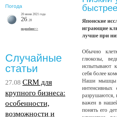
быстре
Погода
20 июня 2021 года
26
Японские исс
..28
играющие клю
подробнее>>
лучше при ни
Обычно клетк
Случайные
глюкозы, ве
статьи
испытывают к
себя более ком
CRM для
Наши мышцы п
27.08
интенсивных 
крупного бизнеса:
разрушаются, 
особенности,
важен в нашей
понять его де
возможности и