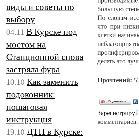
производимы
виды и советы по
большую степе
выбору
По словам иссл
что при низк
В Курске под
04.11
клетки начинаю
мостом на
неблагоприя
пролиферирова
Станционной снова
делать это луч
застряла фура
Прочтений:
5
Как заменить
10.10
подоконник:
Поделиться…
пошаговая
Зарегистрируй
инструкция
комментариев:
ДТП в Курске:
19.10