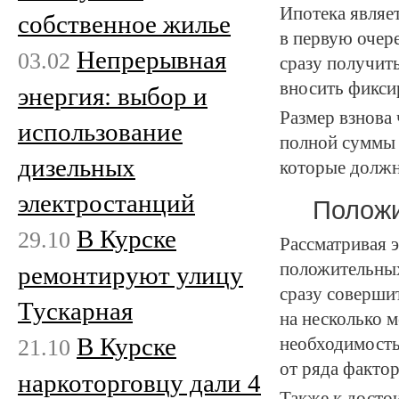
Ипотека являе
собственное жилье
в первую очер
Непрерывная
03.02
сразу получит
вносить фикси
энергия: выбор и
Размер взнова 
использование
полной суммы 
дизельных
которые должн
электростанций
Положи
В Курске
29.10
Рассматривая 
положительных
ремонтируют улицу
сразу соверши
Тускарная
на несколько 
В Курске
21.10
необходимость
от ряда факто
наркоторговцу дали 4
Также к досто