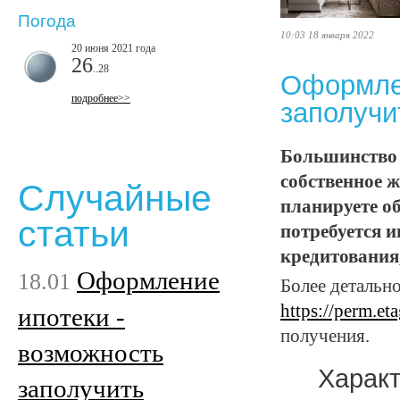
Погода
10:03 18 января 2022
20 июня 2021 года
26
..28
Оформлен
подробнее>>
заполучи
Большинство 
собственное 
Случайные
планируете об
статьи
потребуется и
кредитования
Оформление
18.01
Более детальн
https://perm.et
ипотеки -
получения.
возможность
Характ
заполучить