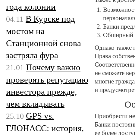
года колонии
Возможност
В Курске под
04.11
первоначал
Банки пред
мостом на
Обширный в
Станционной снова
Однако также 
застряла фура
Права собстве
Соответственн
Почему важно
21.01
не сможете вер
проверять репутацию
многие гражда
и предусмотре
инвестора прежде,
чем вкладывать
Ос
GPS vs.
25.10
Приобрести не
Банки постоян
ГЛОНАСС: история,
ее более дост