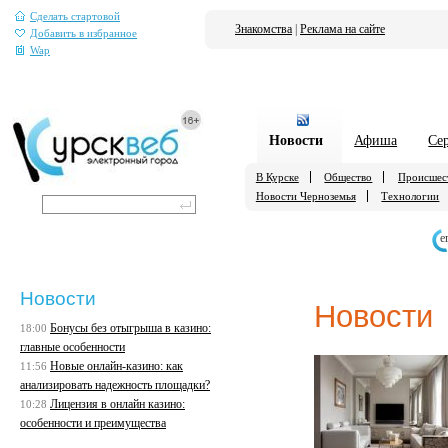
Сделать стартовой
Знакомства
|
Реклама на сайте
Добавить в избранное
Wap
Новости
Афиша
Се
В Курске
Общество
Происшес
Новости Черноземья
Технологии
е
Новости
Новости
Бонусы без отыгрыша в казино:
18:00
главные особенности
Новые онлайн-казино: как
11:56
анализировать надежность площадки?
Лицензия в онлайн казино:
10:28
особенности и преимущества