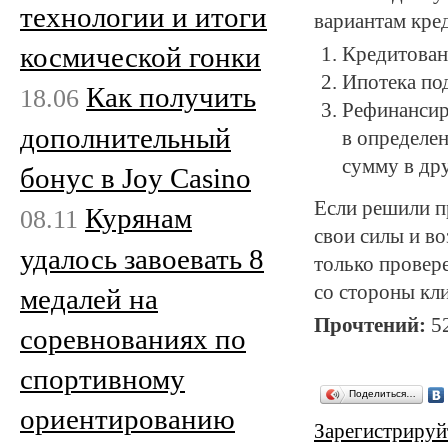
технологии и итоги
вариантам кре
космической гонки
Кредитован
Ипотека под
Как получить
18.06
Рефинансир
дополнительный
в определе
сумму в др
бонус в Joy Casino
Если решили п
Курянам
08.11
свои силы и в
удалось завоевать 8
только провер
со стороны кл
медалей на
Прочтений:
5
соревнованиях по
спортивному
Поделиться…
ориентированию
Зарегистрируй