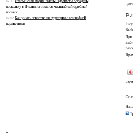
Итальянская мафия: члены Ндрангеты осуждены,
07.11
проч
поскольку в Италии начинается масштабный судебный
процесс
Ри
Как узнать пересечения аудитории с географией
07.02
подписчиков
Рису
Выбе
При 
выби
расс
Про
Заре
Ссыл
Нашл
Тр