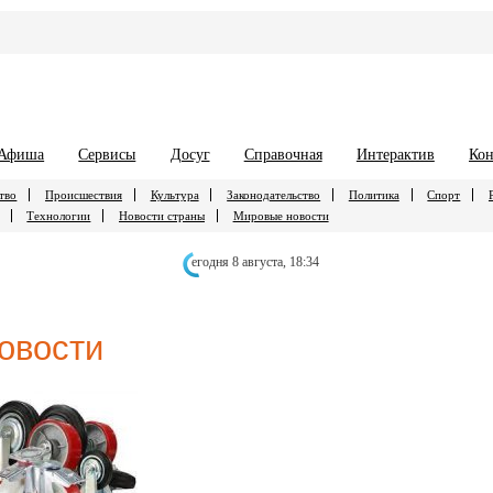
Афиша
Сервисы
Досуг
Справочная
Интерактив
Кон
тво
Происшествия
Культура
Законодательство
Политика
Спорт
Технологии
Новости страны
Мировые новости
егодня 8 августа,
18:34
овости