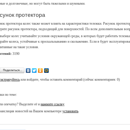
ные и долговечные, но могут быть тяжелыми и шумными.
сунок протектора
нок протектора колес также может влиять на характеристики тележки. Рисунок протекто
рите рисунок протектора, подходящий для поверхностей. По всем дополнительным вопр
выборе колес учитывайте условия окружающей среды, в которых будет работать тележка.
райте колеса, устойчивые к проскальзыванию и скольжению. Если в будет эксплуатирова
читанные на такие условия.
чтений:
3190
Поделиться…
гистрируйтесь
или войдите, чтобы оставить комментарий (сейчас комментариев: 0)
ки по теме:
и опечатку? Выделите её и
нажмите ссылку
ансляция новостей на Вашем компьютере
установить