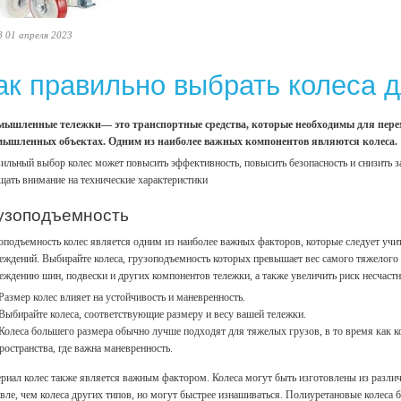
8 01 апреля 2023
ак правильно выбрать колеса
ышленные тележки— это транспортные средства, которые необходимы для перем
ышленных объектах. Одним из наиболее важных компонентов являются колеса.
ильный выбор колес может повысить эффективность, повысить безопасность и снизить з
щать внимание на технические характеристики
узоподъемность
оподъемность колес является одним из наиболее важных факторов, которые следует учит
еждений. Выбирайте колеса, грузоподъемность которых превышает вес самого тяжелого г
еждению шин, подвески и других компонентов тележки, а также увеличить риск несчаст
Размер колес влияет на устойчивость и маневренность.
Выбирайте колеса, соответствующие размеру и весу вашей тележки.
Колеса большего размера обычно лучше подходят для тяжелых грузов, в то время как к
ространства, где важна маневренность.
риал колес также является важным фактором. Колеса могут быть изготовлены из различ
вле, чем колеса других типов, но могут быстрее изнашиваться. Полиуретановые колеса 