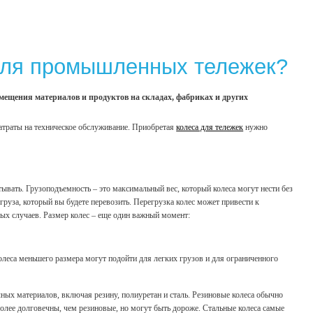
 для промышленных тележек?
ещения материалов и продуктов на складах, фабриках и других
атраты на техническое обслуживание. Приобретая
колеса для тележек
нужно
ывать. Грузоподъемность – это максимальный вес, который колеса могут нести без
руза, который вы будете перевозить. Перегрузка колес может привести к
ных случаев. Размер колес – еще один важный момент:
олеса меньшего размера могут подойти для легких грузов и для ограниченного
ных материалов, включая резину, полиуретан и сталь. Резиновые колеса обычно
более долговечны, чем резиновые, но могут быть дороже. Стальные колеса самые