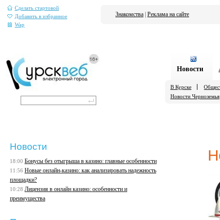
Сделать стартовой
Знакомства
|
Реклама на сайте
Добавить в избранное
Wap
Новости
В Курске
Общес
Новости Черноземья
Новости
Н
Бонусы без отыгрыша в казино: главные особенности
18:00
Новые онлайн-казино: как анализировать надежность
11:56
площадки?
Лицензия в онлайн казино: особенности и
10:28
преимущества