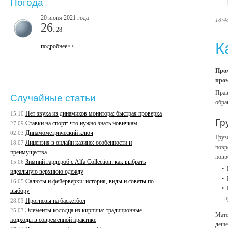
Погода
20 июня 2021 года
18:4
26
..28
К
подробнее>>
Пром
пром
Прав
Случайные статьи
обра
Нет звука из динамиков монитора: быстрая проверка
15.10
Гр
Ставки на спорт: что нужно знать новичкам
27.09
Динамометрический ключ
02.03
Груз
Лицензия в онлайн казино: особенности и
18.07
повр
преимущества
повр
Зимний гардероб с Alfa Collection: как выбрать
15.06
идеальную верхнюю одежду
Салюты и фейерверки: история, виды и советы по
16.05
выбору
п
Прогнозы на баскетбол
28.03
Элементы колодца из кирпича: традиционные
25.03
Мате
подходы в современной практике
деше