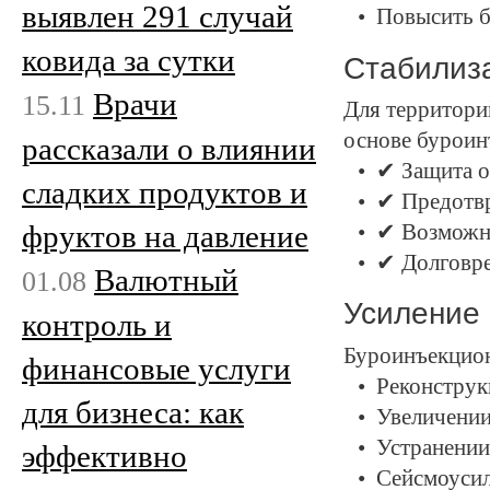
выявлен 291 случай
Повысить б
ковида за сутки
Стабилиза
Врачи
15.11
Для территори
основе буроин
рассказали о влиянии
✔ Защита о
сладких продуктов и
✔ Предотв
фруктов на давление
✔ Возможно
✔ Долговре
Валютный
01.08
Усиление 
контроль и
Буроинъекцион
финансовые услуги
Реконструк
для бизнеса: как
Увеличении
Устранении
эффективно
Сейсмоусил