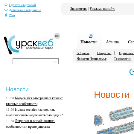
Сделать стартовой
Знакомства
|
Реклама на сайте
Добавить в избранное
Wap
Новости
Афиша
Се
В Курске
Общество
Происшес
Новости Черноземья
Технологии
е
Новости
Новости
Бонусы без отыгрыша в казино:
18:00
главные особенности
Новые онлайн-казино: как
11:56
анализировать надежность площадки?
Лицензия в онлайн казино:
10:28
особенности и преимущества