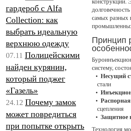
конструкций. 
гардероб с Alfa
долговечность
самых разных п
Collection: как
промышленных
выбрать идеальную
Принцип 
верхнюю одежду
особенно
Полицейскими
07.11
Буроинъекцио
найден курянин,
систему, сост
Несущий с
который поджег
стали
«Газель»
Инъекцион
Распорная
Почему замок
24.12
сцепления
может повредиться
Защитное 
при попытке открыть
Технология мо