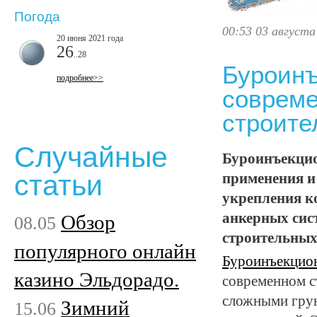
Погода
00:53 03 августа
20 июня 2021 года
26
..28
Буроинъ
подробнее>>
совреме
строите
Случайные
Буроинъекцио
статьи
применения и
укрепления к
анкерных сис
Обзор
08.05
строительных
популярного онлайн
Буроинъекцион
казино Эльдорадо.
современном ст
сложными гру
Зимний
15.06