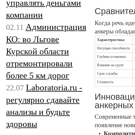
управлять деньгами
Сравните
компании
Когда речь ид
Администрация
02.11
анкеры облада
КО: во Льгове
Характеристика
Несущая способность
Курской области
Глубина установки
отремонтировали
Влияние на грунт
более 5 км дорог
Срок службы
Стоимость
Laboratoria.ru -
22.07
Инноваци
регулярно сдавайте
анкерных
анализы и будьте
Современные т
здоровы
появление нов
Композитн