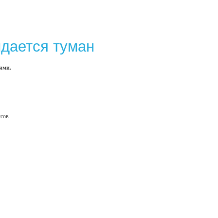
идается туман
иями.
усов.