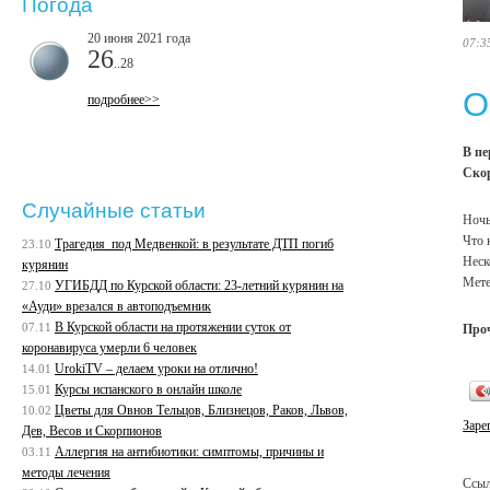
Погода
20 июня 2021 года
07:3
26
..28
О
подробнее>>
В пе
Скор
Случайные статьи
Ночь
Что 
Трагедия под Медвенкой: в результате ДТП погиб
23.10
Неск
курянин
Мете
УГИБДД по Курской области: 23-летний курянин на
27.10
«Ауди» врезался в автоподъемник
В Курской области на протяжении суток от
07.11
Про
коронавируса умерли 6 человек
UrokiTV – делаем уроки на отлично!
14.01
Курсы испанского в онлайн школе
15.01
Цветы для Овнов Тельцов, Близнецов, Раков, Львов,
10.02
Заре
Дев, Весов и Скорпионов
Аллергия на антибиотики: симптомы, причины и
03.11
методы лечения
Ссыл