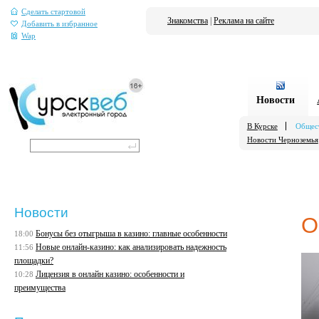
Сделать стартовой
Знакомства
|
Реклама на сайте
Добавить в избранное
Wap
Новости
В Курске
Общес
Новости Черноземья
Новости
О
Бонусы без отыгрыша в казино: главные особенности
18:00
Новые онлайн-казино: как анализировать надежность
11:56
площадки?
Лицензия в онлайн казино: особенности и
10:28
преимущества