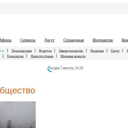
Афиша
Сервисы
Досуг
Справочная
Интерактив
Кон
тво
Происшествия
Культура
Законодательство
Политика
Спорт
Технологии
Новости страны
Мировые новости
егодня 7 августа,
21:19
бщество