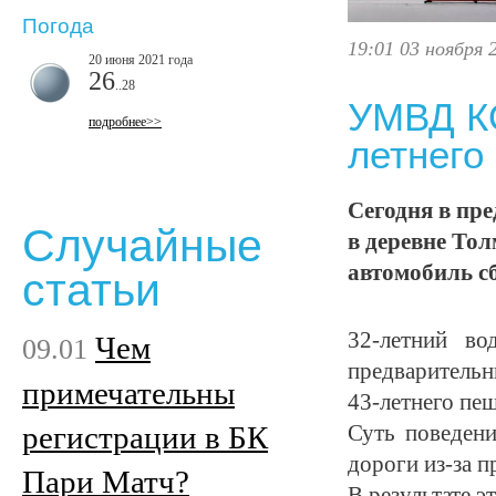
Погода
19:01 03 ноября 
20 июня 2021 года
26
..28
УМВД КО
подробнее>>
летнего
Сегодня в пре
Случайные
в деревне То
автомобиль с
статьи
32-летний во
Чем
09.01
предваритель
примечательны
43-летнего пе
регистрации в БК
Суть поведен
дороги из-за 
Пари Матч?
В результате 