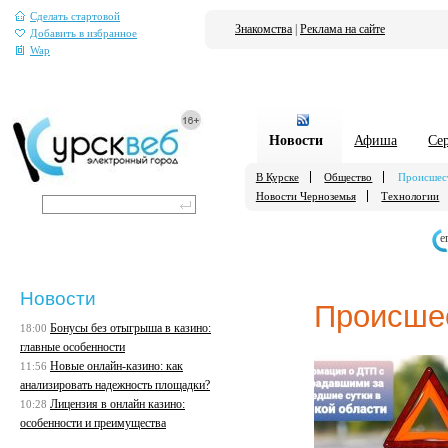
Сделать стартовой
Знакомства
|
Реклама на сайте
Добавить в избранное
Wap
Новости
Афиша
Се
В Курске
Общество
Происшес
Новости Черноземья
Технологии
е
Новости
Происше
Бонусы без отыгрыша в казино:
18:00
главные особенности
Новые онлайн-казино: как
11:56
анализировать надежность площадки?
Лицензия в онлайн казино:
10:28
особенности и преимущества