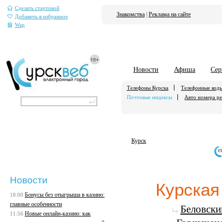
Сделать стартовой
Знакомства
|
Реклама на сайте
Добавить в избранное
Wap
Новости
Афиша
Сер
Телефоны Курска
Телефонные код
Почтовые индексы
Авто номера р
Курск
е
Новости
Курская
Бонусы без отыгрыша в казино:
18:00
главные особенности
Беловски
Новые онлайн-казино: как
11:56