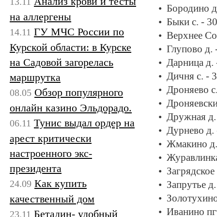
Анализ крови и тесты
13.11
Бородино д
на аллергены
Быки с. - 3
ГУ МЧС России по
14.11
Верхнее Со
Курской области: в Курске
Глупово д. 
на Садовой загорелась
Дарница д.
Дичня с. - 
маршрутка
Дроняево с
Обзор популярного
08.05
Дроняевски
онлайн казино Эльдорадо.
Дружная д.
Тунис выдал ордер на
06.11
Дурнево д.
арест критически
Жмакино д.
настроенного экс-
Журавлинка
президента
Загрядское 
Как купить
24.09
Запрутье д.
качественный дом
Золотухино
Иванино пгт
Бетадин- удобный
23.11