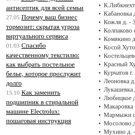
К.Либкнехта
антисептик для всей семьи
Кабановка д
Почему ваш бизнес
27.05
Кожля д. -
тормозит: скрытая угроза
Колпаково с
виртуального сервиса
Комякино д
Спасибо
01.03
Косой Хуто
качественному текстилю:
Костельцево
как выбрать постельное
Красный Ху
Курчатов г.
белье, которое прослужит
Леоновка д
долго
Лукашевка 
Как заменить
15.10
Любицкое д
подшипник в стиральной
Макаровка 
машине Electrolux:
Мармыжи с.
пошаговая инструкция
Мосолово д
Мухино д. 