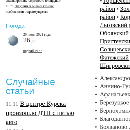
•
Горшечен
анализировать надежность площадки?
Лицензия в онлайн казино:
10:28
район
•
Зол
особенности и преимущества
район
•
Кор
Льговский 
Погода
Обоянский
20 июня 2021 года
26
Пристенски
..28
Солнцевски
подробнее>>
Фатежский
Щигровски
Александро
Случайные
Аннино-Гус
статьи
Афанасьевка
Березуцкое 
В центре Курска
11.11
Берноломня
произошло ДТП с пятью
Благодатное
авто
Болваново 