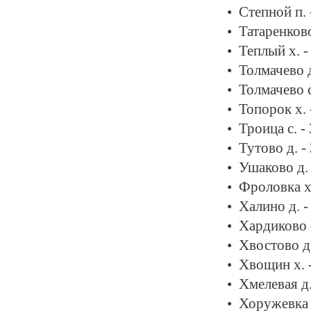
Степной п.
Татаренково
Теплый х. 
Толмачево д
Толмачево с
Топорок х.
Троица с. -
Тутово д. -
Ушаково д.
Фроловка х
Халино д. 
Хардиково 
Хвостово д
Хвощин х. 
Хмелевая д
Хоружевка 