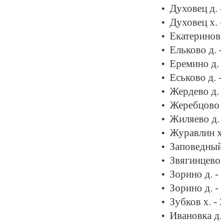
Духовец д.
Духовец х.
Екатериновк
Ельково д. 
Еремино д.
Еськово д. 
Жердево д.
Жеребцово 
Жиляево д.
Журавлин х
Заповедный
Звягинцево 
Зорино д. 
Зорино д. 
Зубков х. -
Ивановка д