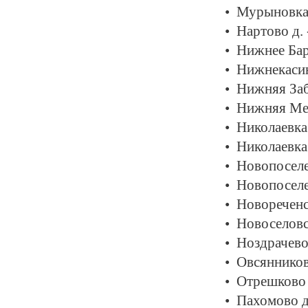
Мурыновка 
Нартово д.
Нижнее Бар
Нижнекасин
Нижняя Заб
Нижняя Мед
Николаевка 
Николаевка 
Новопоселе
Новопоселе
Новореченс
Новоселовс
Ноздрачево 
Овсянников
Отрешково 
Пахомово д