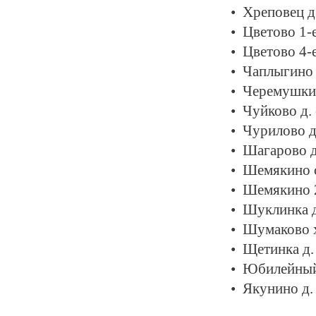
Хреповец д
Цветово 1-е
Цветово 4-е
Чаплыгино 
Черемушки 
Чуйково д.
Чурилово д
Шагарово д
Шемякино с
Шемякино 2
Шуклинка д
Шумаково х
Щетинка д.
Юбилейный 
Якунино д.