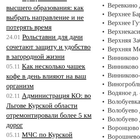
Веревкино 
высшего образования: как
Верхнее Ба
выбрать направление и не
Верхнее Гу
потерять время
Верхнекаси
Рольставни для дачи
24.01
Верхняя За
сочетают защиту и удобство
Верхняя Ме
в загородной жизни
Винниково 1
Как несколько чашек
05.11
Винниково 2
Винниково-
кофе в день влияют на ваш
Виногробль
организм
Водяное д.
Администрация КО: во
02.11
Волобуевка
Льгове Курской области
Волобуево 
отремонтировали более 5 км
Волобуево 
дорог
Воронцово 
МЧС по Курской
05.11
Ворошнево 