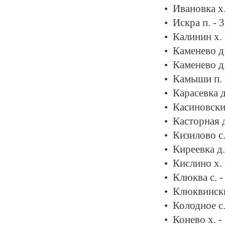
Ивановка х
Искра п. - 
Калинин х.
Каменево д
Каменево д
Камыши п. 
Карасевка д
Касиновски
Касторная д
Кизилово с.
Киреевка д.
Кислино х.
Клюква с. 
Клюквински
Колодное с.
Конево х. -