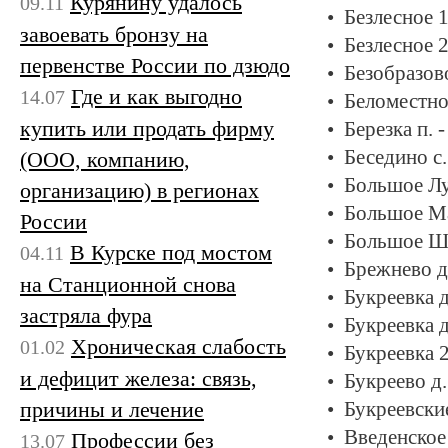
Курянину удалось
09.11
Безлесное 1
завоевать бронзу на
Безлесное 2
первенстве России по дзюдо
Безобразово
Где и как выгодно
14.07
Беломестно
купить или продать фирму
Березка п. 
Беседино с.
(ООО, компанию,
Большое Лу
организацию) в регионах
Большое Ма
России
Большое Шу
В Курске под мостом
04.11
Брежнево д
на Станционной снова
Букреевка д
застряла фура
Букреевка д
Хроническая слабость
01.02
Букреевка 2
и дефицит железа: связь,
Букреево д.
причины и лечение
Букреевски
Введенское 
Профессии без
13.07