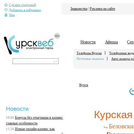
Сделать стартовой
Знакомства
|
Реклама на сайте
Добавить в избранное
Wap
Новости
Афиша
Сер
Телефоны Курска
Телефонные код
Почтовые индексы
Авто номера р
Курск
е
Новости
Курская
Бонусы без отыгрыша в казино:
18:00
главные особенности
Беловски
Новые онлайн-казино: как
11:56