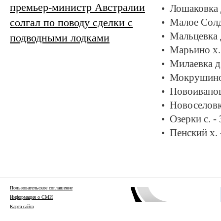
премьер-министр Австралии
Лошаковка 
солгал по поводу сделки с
Малое Солд
Мальцевка 
подводными лодками
Марьино х.
Милаевка д
Мокрушино 
Новоиванов
Новоселовк
Озерки с. -
Пенский х.
Пользовательское соглашение
Информация о СМИ
Карта сайта