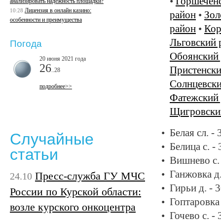
•
Горшечен
анализировать надежность площадки?
Лицензия в онлайн казино:
10:28
район
•
Зол
особенности и преимущества
район
•
Кор
Льговский 
Погода
Обоянский
20 июня 2021 года
26
Пристенски
..28
Солнцевски
подробнее>>
Фатежский
Щигровски
Белая сл. -
Случайные
Белица с. -
статьи
Вишнево с.
Ганжовка д
Пресс-служба ГУ МЧС
24.10
Гирьи д. - 
России по Курской области:
Гоптаровка 
возле курского онкоцентра
Гочево с. -