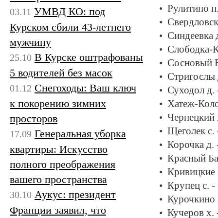
Рулитино п
УМВД КО: под
03.11
Свердловск
Курском сбили 43-летнего
Синдеевка д
мужчину
Слободка-К
В Курске оштрафованы
25.10
Сосновый Б
5 водителей без масок
Стригослы 
Снегоходы: Ваш ключ
01.12
Суходол д.
к покорению зимних
Хатеж-Коло
Чернецкий 
просторов
Щеголек с.
Генеральная уборка
17.09
Корочка д. 
квартиры: Искусство
Красный Ба
полного преображения
Кривицкие 
вашего пространства
Крупец с. -
Аукус: президент
30.10
Курочкино 
Франции заявил, что
Кучеров х. 