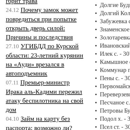
горит трава
Долгие Буды
Почему замок может
24.12
Долгий Кол
повредиться при попытке
Забужевка с
открыть дверь силой:
Знаменское 
Причины и последствия
Золотаревка
УГИБДД по Курской
Ивановский
27.10
Илек с. - 3
области: 23-летний курянин
Камышное с
на «Ауди» врезался в
Коммунар п
автоподъемник
Пены с. - 3
Премьер-министр
07.11
Первомайск
Ирака аль-Кадими пережил
Переверзевк
атаку беспилотника на свой
Песчаное с.
дом
Петровы Бу
Займ на карту без
04.10
Подол х. -
Псел ст. - 
паспорта: возможно ли?