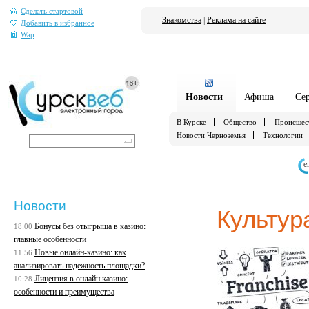
Сделать стартовой
Знакомства
|
Реклама на сайте
Добавить в избранное
Wap
Новости
Афиша
Се
В Курске
Общество
Происшес
Новости Черноземья
Технологии
е
Новости
Культур
Бонусы без отыгрыша в казино:
18:00
главные особенности
Новые онлайн-казино: как
11:56
анализировать надежность площадки?
Лицензия в онлайн казино:
10:28
особенности и преимущества