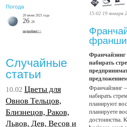
Погода
15:02 19 января 
20 июня 2021 года
26
..28
Франчай
подробнее>>
франши
Франчайзинг 
Случайные
набирать стр
предпринимат
статьи
предложением
Цветы для
Франчайзинг —
10.02
набирать стре
Овнов Тельцов,
планируют вос
Близнецов, Раков,
планируете вос
достоинства. 
Львов, Дев, Весов и