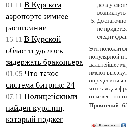
В Курском
01.11
дела у сво
возникнуть
аэропорте зимнее
Достаточно
расписание
не придется
следит фран
В Курской
16.11
Эти положител
области удалось
популярной и 
задержать браконьера
дальнейшее ма
Что такое
01.05
имеют высокую
определиться 
система битрикс 24
что каждая фр
Полицейскими
07.11
от известности
Прочтений:
6
найден курянин,
который поджег
Поделиться…