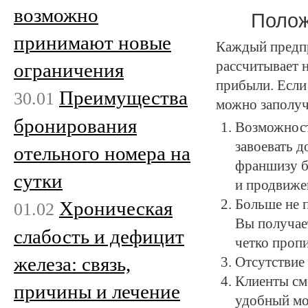
возможно
Полож
принимают новые
Каждый предпр
рассчитывает 
ограничения
прибыли. Если
Преимущества
30.01
можно заполуч
бронирования
Возможност
завоевать 
отельного номера на
франшизу б
сутки
и продвиже
Больше не 
Хроническая
01.02
Вы получае
слабость и дефицит
четко проп
железа: связь,
Отсутствие
Клиенты см
причины и лечение
удобный мо