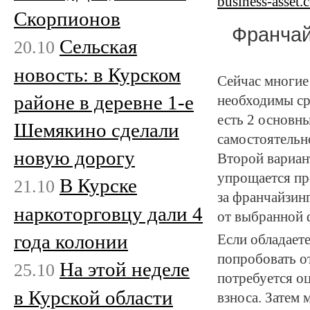
business-asset.
Скорпионов
Франчай
Сельская
20.10
новость: в Курском
Сейчас многие 
районе в деревне 1-е
необходимы ср
есть 2 основны
Шемякино сделали
самостоятельн
новую дорогу
Второй вариант
упрощается пр
В Курске
21.10
за франчайзинг
наркоторговцу дали 4
от выбранной
года колонии
Если обладает
попробовать о
На этой неделе
25.10
потребуется о
в Курской области
взноса. Затем