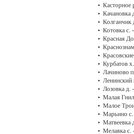
Касторное 
Качановка д
Колганчик 
Котовка с. 
Красная До
Краснознам
Красовские
Курбатов х.
Лачиново п
Ленинский 
Лозовка д. 
Малая Гнил
Малое Трои
Марьино с.
Матвеевка д
Мелавка с. 