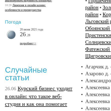
•
Горшечен
анализировать надежность площадки?
Лицензия в онлайн казино:
10:28
район
•
Зол
особенности и преимущества
район
•
Кор
Льговский 
Погода
Обоянский
20 июня 2021 года
26
Пристенски
..28
Солнцевски
подробнее>>
Фатежский
Щигровски
Агарчик д. 
Случайные
Азарово д. 
статьи
Александро
Алексеевка 
Курский бизнес уходит
26.06
Алексеевка 
в онлайн: что такое веб-
Алексеевка 
студия и как она помогает
Алексеевка 