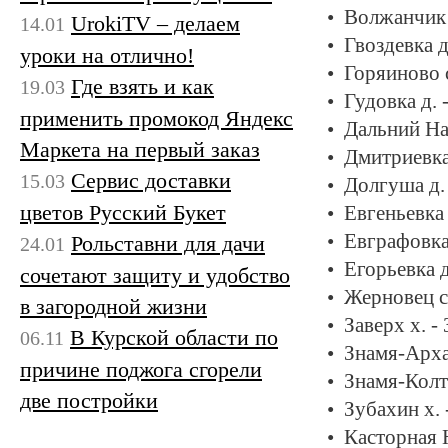
Волжанчик 
UrokiTV – делаем
14.01
Гвоздевка д
уроки на отлично!
Горяиново с
Где взять и как
19.03
Гудовка д. 
применить промокод Яндекс
Дальний На
Маркета на первый заказ
Дмитриевка
Сервис доставки
15.03
Долгуша д.
цветов Русский Букет
Евгеньевка 
Евграфовка
Рольставни для дачи
24.01
Егорьевка д
сочетают защиту и удобство
Жерновец с
в загородной жизни
Заверх х. -
В Курской области по
06.11
Знамя-Арха
причине поджога сгорели
Знамя-Колт
две постройки
Зубахин х. 
Касторная Н