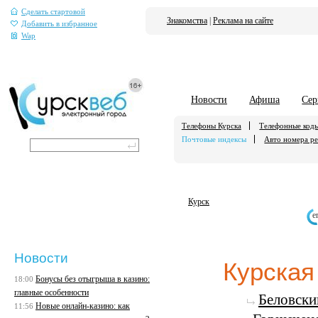
Сделать стартовой
Знакомства
|
Реклама на сайте
Добавить в избранное
Wap
Новости
Афиша
Сер
Телефоны Курска
Телефонные код
Почтовые индексы
Авто номера р
Курск
е
Новости
Курская
Бонусы без отыгрыша в казино:
18:00
главные особенности
Беловски
Новые онлайн-казино: как
11:56