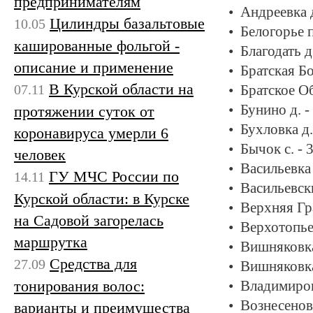
предпринимателям
Андреевка 
Цилиндры базальтовые
10.05
Белогорье п
кашированные фольгой -
Благодать д
описание и применение
Братская Бо
В Курской области на
07.11
Братское О
Бунино д. 
протяжении суток от
Бухловка д.
коронавируса умерли 6
Бычок с. - 
человек
Васильевка 
ГУ МЧС России по
14.11
Васильевск
Курской области: в Курске
Верхняя Гр
на Садовой загорелась
Верхотопье 
маршрутка
Вишняковка
Средства для
27.09
Вишняковка
тонирования волос:
Владимиров
Вознесеновк
варианты и преимущества