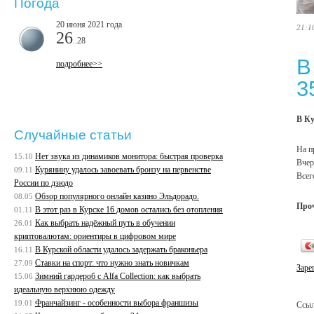
Погода
20 июня 2021 года
21:1
26
..28
В
подробнее>>
3
В Ку
Случайные статьи
На п
Нет звука из динамиков монитора: быстрая проверка
15.10
Вчер
Курянину удалось завоевать бронзу на первенстве
09.11
Всег
России по дзюдо
Обзор популярного онлайн казино Эльдорадо.
08.05
Про
В этот раз в Курске 16 домов остались без отопления
01.11
Как выбрать надёжный путь в обучении
26.01
криптовалютам: ориентиры в цифровом мире
В Курской области удалось задержать браконьера
16.11
Ставки на спорт: что нужно знать новичкам
27.09
Заре
Зимний гардероб с Alfa Collection: как выбрать
15.06
идеальную верхнюю одежду
Франчайзинг - особенности выбора франшизы
19.01
Ссыл