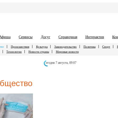
Афиша
Сервисы
Досуг
Справочная
Интерактив
Кон
тво
Происшествия
Культура
Законодательство
Политика
Спорт
Технологии
Новости страны
Мировые новости
егодня 7 августа,
09:07
бщество