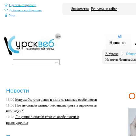
Сделать стартовой
Знакомства
|
Реклама на сайте
Добавить в избранное
Wap
Новости
В Курске
Общес
Новости Черноземья
Новости
О
Бонусы без отыгрыша в казино: главные особенности
18:00
Новые онлайн-казино: как анализировать надежность
11:56
площадки?
Лицензия в онлайн казино: особенности и
10:28
преимущества