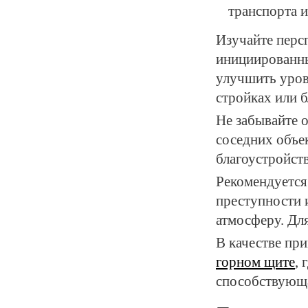
транспорта и
Изучайте перс
инициированны
улучшить уров
стройках или б
Не забывайте 
соседних объек
благоустройст
Рекомендуется
преступности 
атмосферу. Дл
В качестве пр
горном щите
, 
способствующа