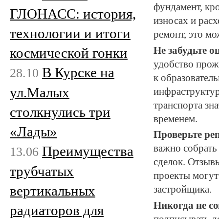
фундамент, кр
ГЛОНАСС: история,
износах и рас
технологии и итоги
ремонт, это м
Не забудьте о
космической гонки
удобство прож
В Курске на
28.10
к образовател
ул.Малых
инфраструктур
транспорта зн
столкнулись три
временем.
«Лады»
Проверьте ре
важно собрать
Преимущества
13.06
сделок. Отзыв
трубчатых
проекты могут
вертикальных
застройщика.
Никогда не с
радиаторов для