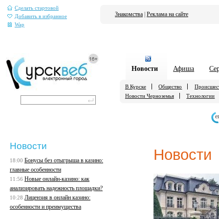
Сделать стартовой
Знакомства
|
Реклама на сайте
Добавить в избранное
Wap
Новости
Афиша
Се
В Курске
Общество
Происшес
Новости Черноземья
Технологии
е
Новости
Новости
Бонусы без отыгрыша в казино:
18:00
главные особенности
Новые онлайн-казино: как
11:56
анализировать надежность площадки?
Лицензия в онлайн казино:
10:28
особенности и преимущества