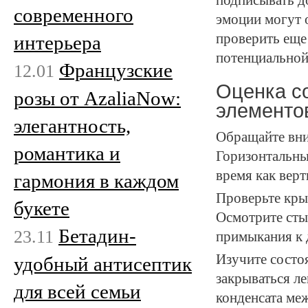
подписывать д
современного
эмоции могут 
проверить еще 
интерьера
потенциальной
Французские
12.01
Оценка со
розы от AzaliaNow:
элементо
элегантность,
Обращайте вни
романтика и
Горизонтальны
время как верт
гармония в каждом
Проверьте кры
букете
Осмотрите сты
Бетадин-
23.11
примыкания к 
Изучите состо
удобный антисептик
закрываться ле
для всей семьи
конденсата ме