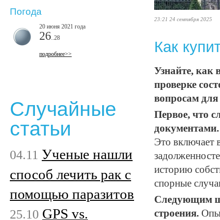
Погода
23:21 24 сентября 2025
20 июня 2021 года
26
..28
Как купи
подробнее>>
Узнайте, как 
проверке сос
вопросам для
Случайные
Первое, что с
статьи
документами.
Это включает 
Ученые нашли
04.11
задолженносте
историю собст
способ лечить рак с
спорные случа
помощью паразитов
Следующим ша
GPS vs.
25.10
строения.
Опыт