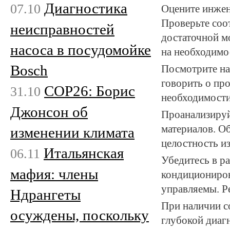
Диагностика
07.10
Оцените инжен
Проверьте соо
неисправностей
достаточной м
насоса в посудомойке
на необходимо
Bosch
Посмотрите на
говорить о пр
COP26: Борис
31.10
необходимости
Джонсон об
Проанализируй
материалов. О
изменении климата
целостность и
Итальянская
06.11
Убедитесь в р
мафия: члены
кондициониров
управляемы. Р
Ндрангеты
При наличии с
осуждены, поскольку
глубокой диаг