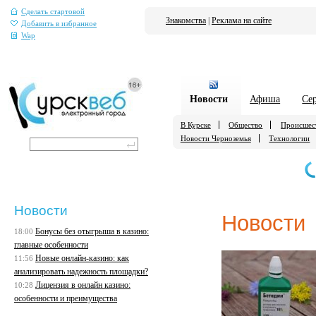
Сделать стартовой
Знакомства
|
Реклама на сайте
Добавить в избранное
Wap
Новости
Афиша
Се
В Курске
Общество
Происшес
Новости Черноземья
Технологии
Новости
Новости
Бонусы без отыгрыша в казино:
18:00
главные особенности
Новые онлайн-казино: как
11:56
анализировать надежность площадки?
Лицензия в онлайн казино:
10:28
особенности и преимущества