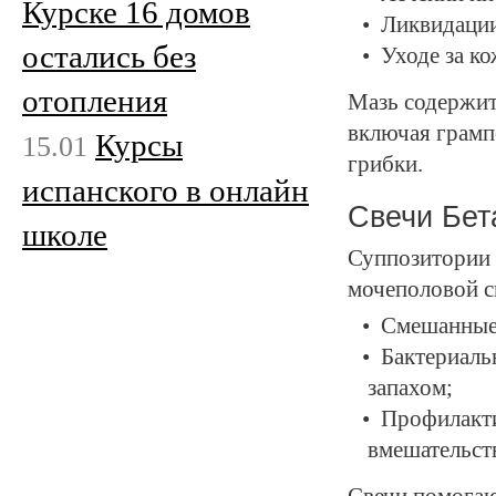
Курске 16 домов
Ликвидации
остались без
Уходе за к
отопления
Мазь содержит
включая грамп
Курсы
15.01
грибки.
испанского в онлайн
Свечи Бе
школе
Суппозитории 
мочеполовой с
Смешанные 
Бактериаль
запахом;
Профилакти
вмешательст