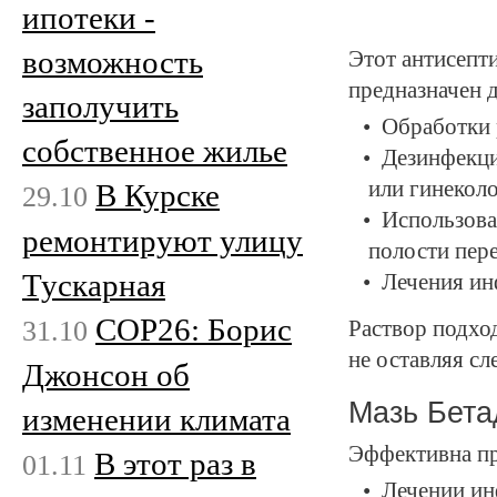
ипотеки -
возможность
Этот антисепт
предназначен д
заполучить
Обработки р
собственное жилье
Дезинфекци
или гинекол
В Курске
29.10
Использова
ремонтируют улицу
полости пер
Тускарная
Лечения ин
COP26: Борис
31.10
Раствор подхо
не оставляя сл
Джонсон об
Мазь Бет
изменении климата
Эффективна п
В этот раз в
01.11
Лечении ин