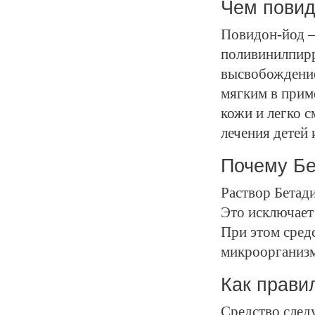
Чем повид
Повидон-йод —
поливинилпирр
высвобождение
мягким в прим
кожи и легко с
лечения детей 
Почему Бе
Раствор Бетади
Это исключает
При этом сред
микроорганизм
Как прави
Средство след