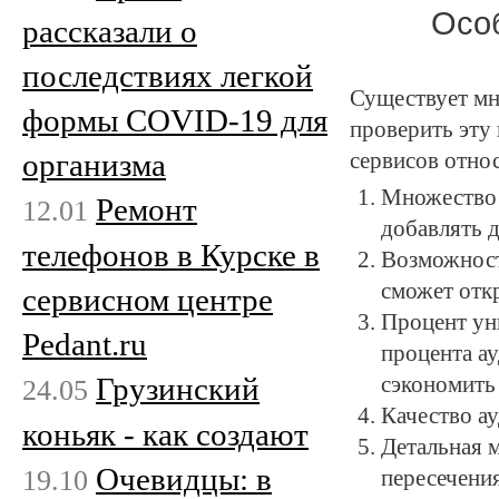
Особ
рассказали о
последствиях легкой
Существует мн
формы COVID-19 для
проверить эту
организма
сервисов отно
Множество 
Ремонт
12.01
добавлять д
телефонов в Курске в
Возможност
сможет отк
сервисном центре
Процент ун
Pedant.ru
процента а
Грузинский
сэкономить
24.05
Качество а
коньяк - как создают
Детальная 
Очевидцы: в
19.10
пересечени