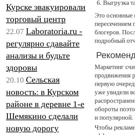
Выгрузка т
Курске эвакуировали
Это основные 
торговый центр
пересечением 
Laboratoria.ru -
22.07
блогеров. Пос
подробный отч
регулярно сдавайте
Рекоменд
анализы и будьте
здоровы
Маркетинг счи
продвижения р
Сельская
20.10
первую очеред
новость: в Курском
уже увидели в
распространени
районе в деревне 1-е
обороты поэто
Шемякино сделали
и популярной.
новую дорогу
Чтобы рекламн