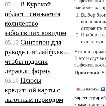
эффективность
В Курской
02.11
наиболее расп
области снижается
Выбор блог
воспользов
количество
отправить 
заболевших ковидом
Подбор с п
Синтепон для
05.12
существуюе
рукоделия: лайфхаки,
Второй вариан
В этом случае
чтобы изделия
эффективност
держали форму
Прочтений:
5
Плюсы
03.10
кредитной карты с
Поделиться…
Зарегистрируй
льготным периодом
комментариев: