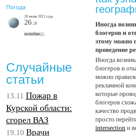
географ
Погода
20 июня 2021 года
26
Иногда возни
..28
блогеров и о
подробнее>>
этому можно 
проведение р
Иногда возник
Случайные
блогеров и от
статьи
можно правиль
рекламной комп
Пожар в
которые прово
13.11
блогеров схожа
Курской области:
качество прод
сгорел ВАЗ
просто перейт
intersection
и в
Врачи
19.10