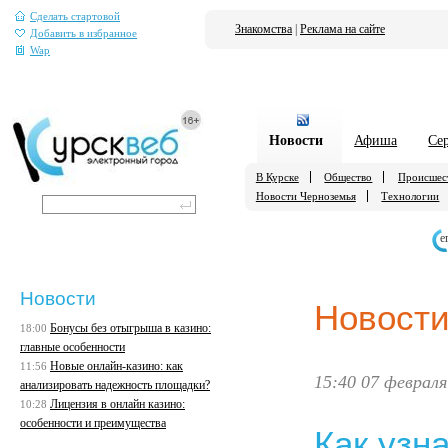
Сделать стартовой
Знакомства
|
Реклама на сайте
Добавить в избранное
Wap
Новости
Афиша
Се
В Курске
Общество
Происшес
Новости Черноземья
Технологии
е
Новости
Новост
Бонусы без отыгрыша в казино:
18:00
главные особенности
Новые онлайн-казино: как
11:56
15:40 07 февраля
анализировать надежность площадки?
Лицензия в онлайн казино:
10:28
особенности и преимущества
Как узн