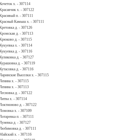
Кочеток х. - 307114
Красавчик х. - 307122
Красивый п. - 307111
Красный Камыш х. - 307111
Кретовка д. - 307126
Кромская д. - 307113
Крюково д. - 307115
Кукуевка х. - 307114
Кукуевка д. - 307116
Куликовка д. - 307127
Курашовка д. - 307119
Кутасовка д. - 307116
Ларинские Выселки х. - 307115
Ленина х. - 307115
Ленина х. - 307113
Лесновка д. - 307122
Литва х. - 307114
Локтионово д. - 307122
Ломовка х. - 307109
Лотаревка п. - 307111
Луневка д. - 307127
Любимовка д. - 307111
Майский х. - 307116