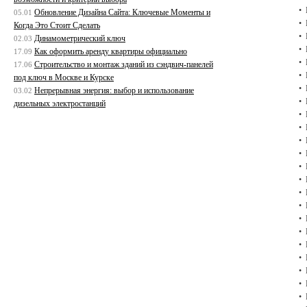
Обновление Дизайна Сайта: Ключевые Моменты и
05.01
Когда Это Стоит Сделать
Динамометрический ключ
02.03
Как оформить аренду квартиры официально
17.09
Строительство и монтаж зданий из сэндвич-панелей
17.06
под ключ в Москве и Курске
Непрерывная энергия: выбор и использование
03.02
дизельных электростанций