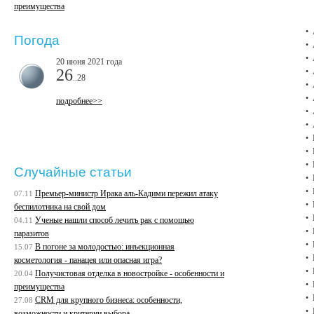
преимущества
Погода
20 июня 2021 года
26
..28
подробнее>>
Случайные статьи
Премьер-министр Ирака аль-Кадими пережил атаку
07.11
беспилотника на свой дом
Ученые нашли способ лечить рак с помощью
04.11
паразитов
В погоне за молодостью: инъекционная
15.07
косметология - панацея или опасная игра?
Получистовая отделка в новостройке - особенности и
20.04
преимущества
CRM для крупного бизнеса: особенности,
27.08
возможности и критерии выбора