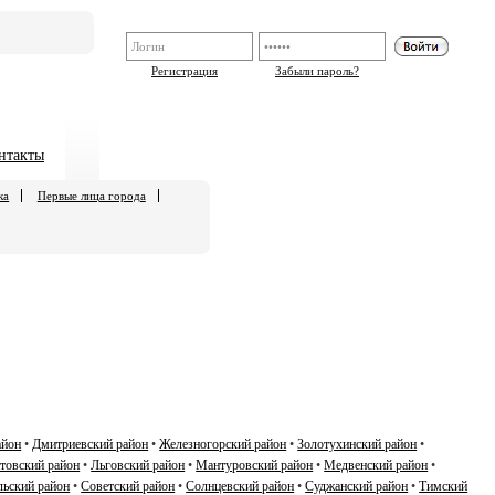
Регистрация
Забыли пароль?
нтакты
ка
Первые лица города
айон
•
Дмитриевский район
•
Железногорский район
•
Золотухинский район
•
товский район
•
Льговский район
•
Мантуровский район
•
Медвенский район
•
ьский район
•
Советский район
•
Солнцевский район
•
Суджанский район
•
Тимский