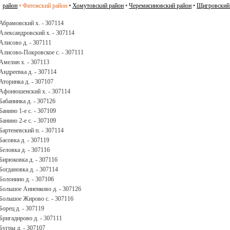
район
•
Фатежский район
•
Хомутовский район
•
Черемисиновский район
•
Щигровский
Абрамовский х. - 307114
Александровский х. - 307114
Алисово д. - 307111
Алисово-Покровское с. - 307111
Амелин х. - 307113
Андреевка д. - 307114
Аторинка д. - 307107
Афонюшенский х. - 307114
Бабанинка д. - 307126
Банино 1-е с. - 307109
Банино 2-е с. - 307109
Бартеневский п. - 307114
Басовка д. - 307119
Беловка д. - 307116
Бирюковка д. - 307116
Богдановка д. - 307114
Болонино д. - 307106
Большое Анненково д. - 307126
Большое Жирово с. - 307116
Борец д. - 307119
Бригадирово д. - 307111
Бугры д. - 307107