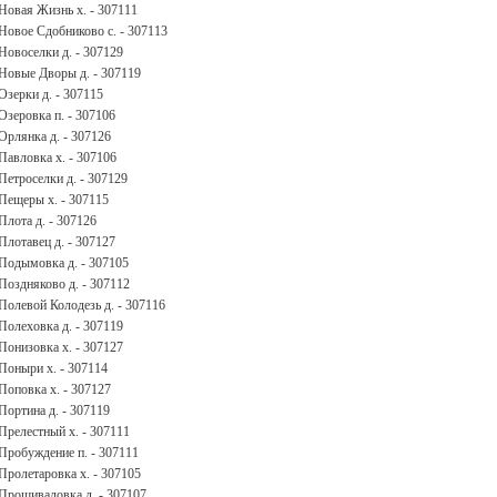
Новая Жизнь х. - 307111
Новое Сдобниково с. - 307113
Новоселки д. - 307129
Новые Дворы д. - 307119
Озерки д. - 307115
Озеровка п. - 307106
Орлянка д. - 307126
Павловка х. - 307106
Петроселки д. - 307129
Пещеры х. - 307115
Плота д. - 307126
Плотавец д. - 307127
Подымовка д. - 307105
Поздняково д. - 307112
Полевой Колодезь д. - 307116
Полеховка д. - 307119
Понизовка х. - 307127
Поныри х. - 307114
Поповка х. - 307127
Портина д. - 307119
Прелестный х. - 307111
Пробуждение п. - 307111
Пролетаровка х. - 307105
Прошиваловка д. - 307107