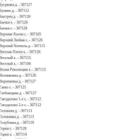
Бугрянка д. - 307127
Бунино д. - 307112
Быстрец д. - 307126
Бычки х. - 307126
Бычки с. - 307128
Верхние Халчи с. - 307105
Верхний Любаж с. - 307120
Верхний Хотемль д. - 307115
Веселая Плота х. - 307126
Веселый х. - 307115
Веселый х. - 307106
Волна Революции х. - 307113
Волниковка д. - 307126
Воропаевка д. - 307127
Гаево с. - 307121
Глебовщина д. - 307127
Гнездилово 1-е с. - 307112
Гнездилово 2-е с. - 307112
Головачи д. - 307113
Головинка д. - 307113
Голубовка д. - 307119
Горки с. - 307128
Горки х. - 307114