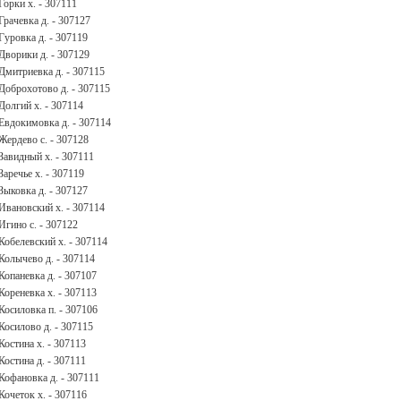
Горки х. - 307111
Грачевка д. - 307127
Гуровка д. - 307119
Дворики д. - 307129
Дмитриевка д. - 307115
Доброхотово д. - 307115
Долгий х. - 307114
Евдокимовка д. - 307114
Жердево с. - 307128
Завидный х. - 307111
Заречье х. - 307119
Зыковка д. - 307127
Ивановский х. - 307114
Игино с. - 307122
Кобелевский х. - 307114
Колычево д. - 307114
Копаневка д. - 307107
Кореневка х. - 307113
Косиловка п. - 307106
Косилово д. - 307115
Костина х. - 307113
Костина д. - 307111
Кофановка д. - 307111
Кочеток х. - 307116