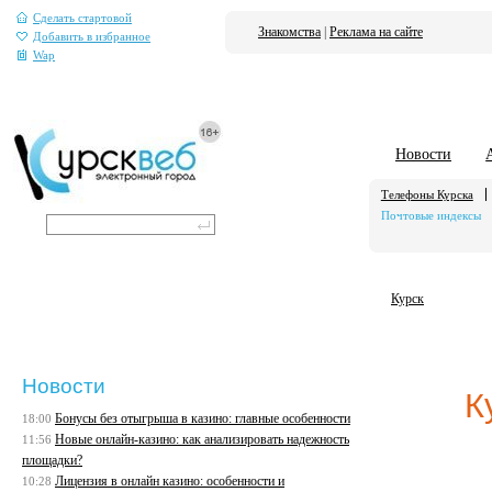
Сделать стартовой
Знакомства
|
Реклама на сайте
Добавить в избранное
Wap
Новости
Телефоны Курска
Почтовые индексы
Курск
Новости
К
Бонусы без отыгрыша в казино: главные особенности
18:00
Новые онлайн-казино: как анализировать надежность
11:56
площадки?
Лицензия в онлайн казино: особенности и
10:28