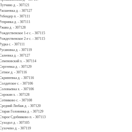
Путчино д. - 307121
Расшеевка д. - 307127
Ребендер п. - 307111
Репринка д. - 307111
Ржава д. - 307128
Рождественское 1-е с. - 307115
Рождественское 2-е с. - 307115
Рудка с. - 307111
Русановка д. - 307119
Салеевка д. - 307127
Семеновский х. - 307114
Сергеевка д. - 307129
Сетное д. - 307116
Скрипеевка д. - 307116
Солдатское с. - 307106
Соловьевка х. - 307106
Сорокин х. - 307128
Сотниково с. - 307108
Средний Любаж д. - 307120
Старая Головинка д. - 307129
Старое Сдобниково п. - 307113
Суходол д. - 307105
Сухочево д. - 307119