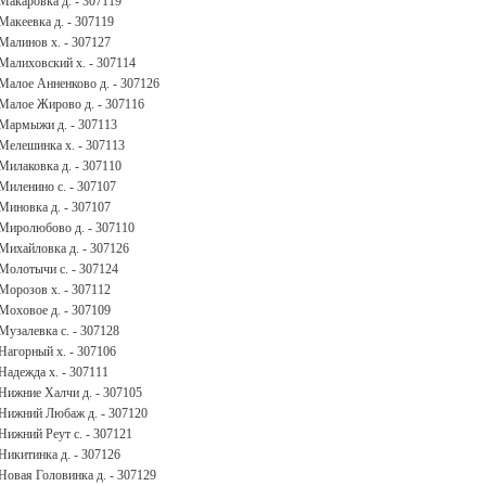
Макаровка д. - 307119
Макеевка д. - 307119
Малинов х. - 307127
Малиховский х. - 307114
Малое Анненково д. - 307126
Малое Жирово д. - 307116
Мармыжи д. - 307113
Мелешинка х. - 307113
Милаковка д. - 307110
Миленино с. - 307107
Миновка д. - 307107
Миролюбово д. - 307110
Михайловка д. - 307126
Молотычи с. - 307124
Морозов х. - 307112
Моховое д. - 307109
Музалевка с. - 307128
Нагорный х. - 307106
Надежда х. - 307111
Нижние Халчи д. - 307105
Нижний Любаж д. - 307120
Нижний Реут с. - 307121
Никитинка д. - 307126
Новая Головинка д. - 307129