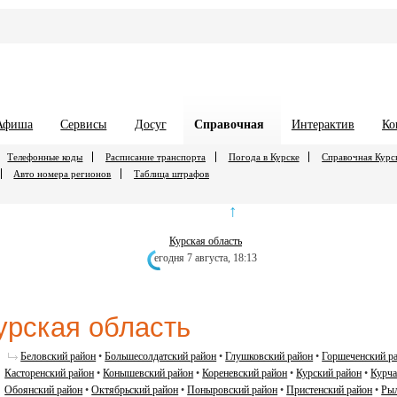
Афиша
Сервисы
Досуг
Справочная
Интерактив
Ко
Телефонные коды
Расписание транспорта
Погода в Курске
Справочная Курс
Авто номера регионов
Таблица штрафов
↑
Курская облаcть
егодня 7 августа,
18:13
урская облаcть
Беловский район
•
Большесолдатский район
•
Глушковский район
•
Горшеченский р
Касторенский район
•
Конышевский район
•
Кореневский район
•
Курский район
•
Курча
Обоянский район
•
Октябрьский район
•
Поныровский район
•
Пристенский район
•
Рыл