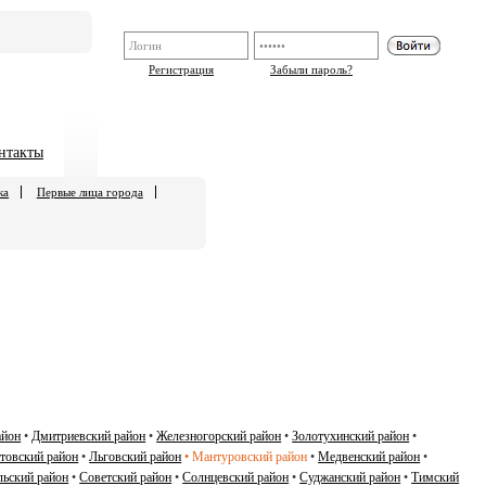
Регистрация
Забыли пароль?
нтакты
ка
Первые лица города
айон
•
Дмитриевский район
•
Железногорский район
•
Золотухинский район
•
товский район
•
Льговский район
•
Мантуровский район
•
Медвенский район
•
ьский район
•
Советский район
•
Солнцевский район
•
Суджанский район
•
Тимский