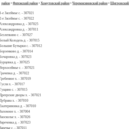
район
•
Фатежский район
•
Хомутовский район
•
Черемисиновский район
•
Щигровский
1-е Засеймье с. - 307021
2-е Засеймье с. - 307022
Александровка д. - 307025
Александровка д. - 307011
Безлепкино с. - 307027
Белый Колодезь д. - 307015
Большие Бутырки с. - 307012
Борзенково д. - 307014
Бочаровка д. - 307023
Бурцевка д. - 307025
Верхосеймье с. - 307021
Грачевка д. - 307022
Гребенное х. - 307019
Гусли х. - 307017
Гущино с. - 307015
Дреерские дворы х. - 307021
Дубрава х. - 307010
Екатериновка д. - 307010
Заломное х. - 307004
Заосколье х. - 307026
Зареченка д. - 307023
Заречье с. - 307011