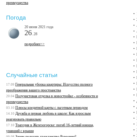
преимущества
Погода
20 июня 2021 года
26
..28
подробнее>>
Случайные статьи
Генеральная уборка квартиры: Искусство полного
17.09
преображения вашего пространства
Получистовая отделка в новостройке - особенности и
20.04
преимущества
Плюсы кредитной карты с льготным периодом
03.10
Дружба и первая любовь в школе: Как взрослым
14.10
реагировать правильно
Трагедия в Железогорске: погиб 16-летний юноша,
17.10
упавший с крыши
Зачем получать гражданство Румынии?
09.08