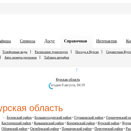
Афиша
Сервисы
Досуг
Справочная
Интерактив
Ко
Телефонные коды
Расписание транспорта
Погода в Курске
Справочная Курс
Авто номера регионов
Таблица штрафов
↑
Курская облаcть
егодня 8 августа,
04:19
урская облаcть
Беловский район
•
Большесолдатский район
•
Глушковский район
•
Горшеченский р
Касторенский район
•
Конышевский район
•
Кореневский район
•
Курский район
•
Курча
Обоянский район
•
Октябрьский район
•
Поныровский район
•
Пристенский район
•
Рыл