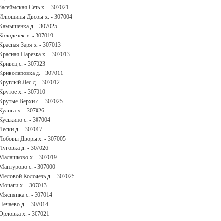
Засеймская Сеть х. - 307021
Илюшины Дворы х. - 307004
Камышенка д. - 307025
Колодезек х. - 307019
Красная Заря х. - 307013
Красная Нарезка х. - 307013
Кривец с. - 307023
Криволаповка д. - 307011
Круглый Лес д. - 307012
Крутое х. - 307010
Крутые Верхи с. - 307025
Кулига х. - 307026
Куськино с. - 307004
Лески д. - 307017
Лобовы Дворы х. - 307005
Луговка д. - 307026
Малашково х. - 307019
Мантурово с. - 307000
Меловой Колодезь д. - 307025
Мочаги х. - 307013
Мяснянка с. - 307014
Нечаево д. - 307014
Орловка х. - 307021