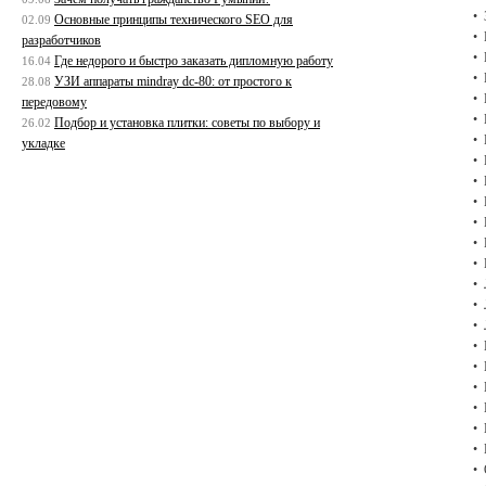
Основные принципы технического SEO для
02.09
разработчиков
Где недорого и быстро заказать дипломную работу
16.04
УЗИ аппараты mindray dc-80: от простого к
28.08
передовому
Подбор и установка плитки: советы по выбору и
26.02
укладке