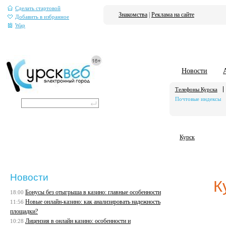
Сделать стартовой
Знакомства
|
Реклама на сайте
Добавить в избранное
Wap
Новости
Телефоны Курска
Почтовые индексы
Курск
Новости
К
Бонусы без отыгрыша в казино: главные особенности
18:00
Новые онлайн-казино: как анализировать надежность
11:56
площадки?
Лицензия в онлайн казино: особенности и
10:28