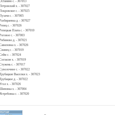
Останино с. - 307013
Петровский х. - 307027
Покровское с. - 307025
Пузачи с. - 307005
Разбираевка д. - 307027
Репец с. - 307026
Репецкая Плата с. - 307010
Роговое с. - 307003
Рябиново д. - 307021
Савиловка х. - 307026
Свинец с. - 307019
Сейм с. - 307024
Согласие х. - 307019
Стужень с. - 307017
Суволочное с. - 307022
Трубацкие Выселки х. - 307023
Трубацкое д. - 307022
Угол х. - 307026
Шиповка х. - 307004
Ястребовка с. - 307020