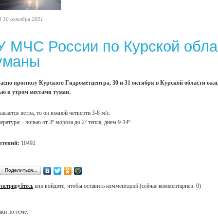
8 30 октября 2021
У МЧС России по Курской обла
уманы
асно прогнозу Курского Гидрометцентра, 30 и 31 октября в Курской области ожид
ю и утром местами туман.
касается ветра, то он южной четверти 3-8 м/с.
ература: - ночью от 3º мороза до 2º тепла, днем 9-14º.
чтений:
10492
Поделиться…
гистрируйтесь
или войдите, чтобы оставить комментарий (сейчас комментариев: 0)
ки по теме: