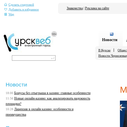
Сделать стартовой
Знакомства
|
Реклама на сайте
Добавить в избранное
Wap
Новости
В Курске
Общес
Новости Черноземья
Новости
М
Бонусы без отыгрыша в казино: главные особенности
18:00
Новые онлайн-казино: как анализировать надежность
11:56
площадки?
Лицензия в онлайн казино: особенности и
10:28
преимущества