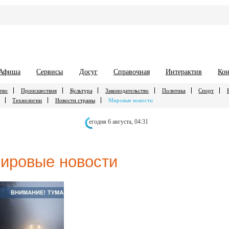
Афиша
Сервисы
Досуг
Справочная
Интерактив
Кон
тво
Происшествия
Культура
Законодательство
Политика
Спорт
Технологии
Новости страны
Мировые новости
егодня 6 августа,
04:31
ировые новости