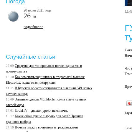
Погода
20 июня 2021 года
12:0
26
..28
Г
подробнее>>
т
Согл
Ночь
Случайные статьи
Средства для тонирования волос: варианты и
27.09
Что 
преимущества
Темп
Как заменить подшипник в стиральной машине
15.10
Electrolux: пошаговая инструкция
Про
В Курской области специалисты выявили 349 новых
11.11
случаев ковида
Элитные одеяла Mühldorfer: сон в стиле лучших
15.09
отелей мира
UrokiTV – делаем уроки на отлично!
14.01
Заре
Какие обои лучше выбрать для зала? Правила
15.12
удачного выбора
Почему между военными и гражданскими
24.10
Ссыл