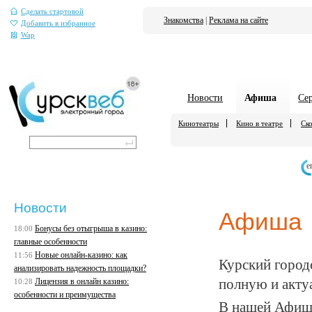
Сделать стартовой
Знакомства
|
Реклама на сайте
Добавить в избранное
Wap
Новости
Афиша
Се
Кинотеатры
Кино в театре
Ско
е
Новости
Афиша
Бонусы без отыгрыша в казино:
18:00
главные особенности
Новые онлайн-казино: как
11:56
Курский город
анализировать надежность площадки?
Лицензия в онлайн казино:
полную и акту
10:28
особенности и преимущества
В нашей Афише