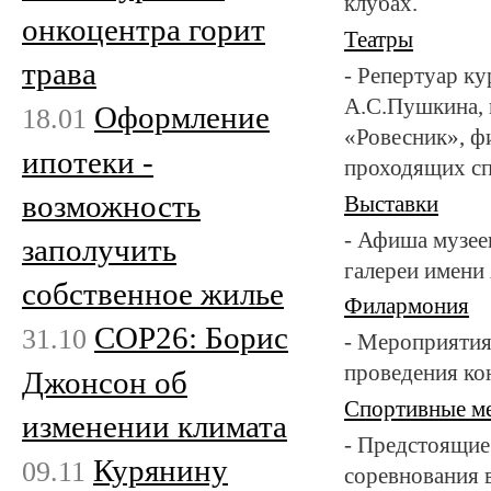
клубах.
онкоцентра горит
Театры
трава
- Репертуар ку
А.С.Пушкина, г
Оформление
18.01
«Ровесник», ф
ипотеки -
проходящих сп
возможность
Выставки
- Афиша музее
заполучить
галереи имени 
собственное жилье
Филармония
COP26: Борис
31.10
- Мероприятия
проведения ко
Джонсон об
Спортивные м
изменении климата
- Предстоящие
Курянину
09.11
соревнования 