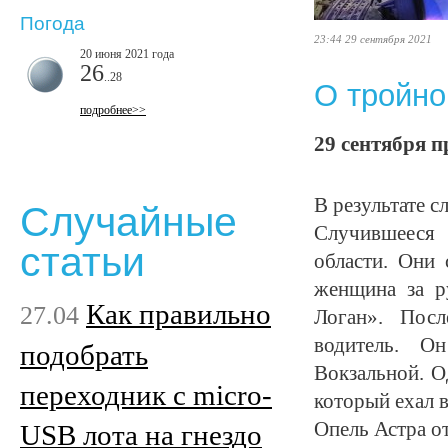
Погода
23:44 29 сентября 2021
20 июня 2021 года
26
..28
О тройно
подробнее>>
29 сентября п
В результате 
Случайные
Случившееся 
статьи
области. Они 
женщина за р
Как правильно
27.04
Логан». Посл
водитель. О
подобрать
Вокзальной. О
переходник с micro-
который ехал 
Опель Астра от
USB лота на гнездо