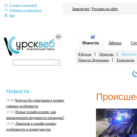
Сделать стартовой
Знакомства
|
Реклама на сайте
Добавить в избранное
Wap
Новости
Афиша
Се
В Курске
Общество
Происшес
Новости Черноземья
Технологии
е
Новости
Происше
Бонусы без отыгрыша в казино:
18:00
главные особенности
Новые онлайн-казино: как
11:56
анализировать надежность площадки?
Лицензия в онлайн казино:
10:28
особенности и преимущества