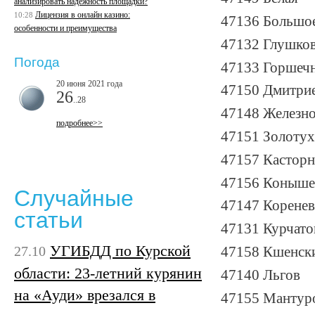
анализировать надежность площадки?
Лицензия в онлайн казино:
10:28
47136 Большое
особенности и преимущества
47132 Глушко
Погода
47133 Горшеч
20 июня 2021 года
47150 Дмитри
26
..28
47148 Железно
подробнее>>
47151 Золоту
47157 Касторн
47156 Коныше
Случайные
47147 Корене
статьи
47131 Курчато
УГИБДД по Курской
27.10
47158 Кшенск
области: 23-летний курянин
47140 Льгов
на «Ауди» врезался в
47155 Мантур