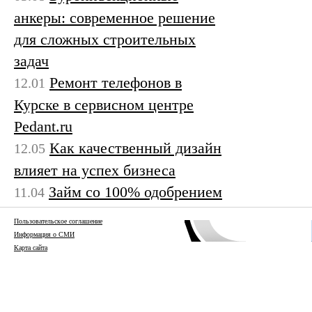
анкеры: современное решение
для сложных строительных
задач
Ремонт телефонов в
12.01
Курске в сервисном центре
Pedant.ru
Как качественный дизайн
12.05
влияет на успех бизнеса
Займ со 100% одобрением
11.04
Пользовательское соглашение
Информация о СМИ
Карта сайта