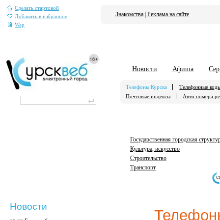
Сделать стартовой
Знакомства
|
Реклама на сайте
Добавить в избранное
Wap
Новости
Афиша
Сер
Телефоны Курска
Телефонные код
Почтовые индексы
Авто номера р
Государственная городская структу
Культура, искусство
Строительство
Транспорт
е
Новости
Телефон