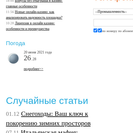
Бонусы без отыгрыша в казино:
18:00
главные особенности
Новые онлайн-казино: как
11:56
анализировать надежность площадки?
Лицензия в онлайн казино:
10:28
особенности и преимущества
по номеру
по абонен
Погода
20 июня 2021 года
26
..28
подробнее>>
Случайные статьи
Снегоходы: Ваш ключ к
01.12
покорению зимних просторов
Итальянская мафия:
07.11