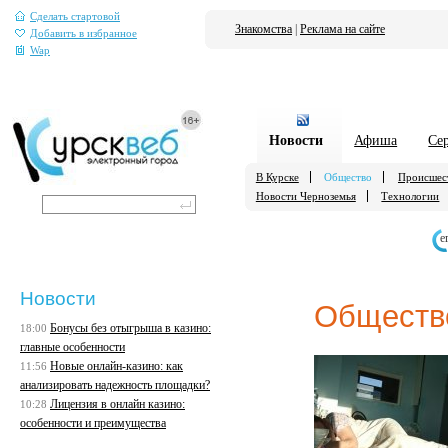
Сделать стартовой
Знакомства
|
Реклама на сайте
Добавить в избранное
Wap
Новости
Афиша
Се
В Курске
Общество
Происшес
Новости Черноземья
Технологии
е
Новости
Обществ
Бонусы без отыгрыша в казино:
18:00
главные особенности
Новые онлайн-казино: как
11:56
анализировать надежность площадки?
Лицензия в онлайн казино:
10:28
особенности и преимущества