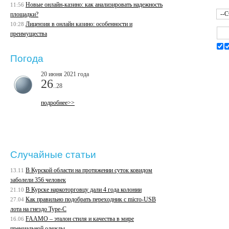
Новые онлайн-казино: как анализировать надежность
11:56
площадки?
Лицензия в онлайн казино: особенности и
10:28
преимущества
Погода
20 июня 2021 года
26
..28
подробнее>>
Случайные статьи
В Курской области на протяжении суток ковидом
13.11
заболели 356 человек
В Курске наркоторговцу дали 4 года колонии
21.10
Как правильно подобрать переходник с micro-USB
27.04
лота на гнездо Type-C
FAAMO – эталон стиля и качества в мире
16.06
премиальной одежды