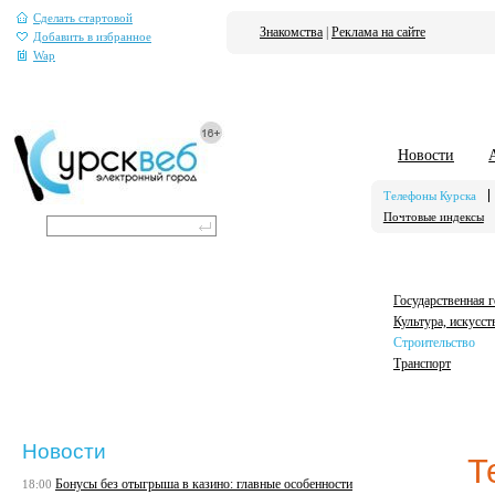
Сделать стартовой
Знакомства
|
Реклама на сайте
Добавить в избранное
Wap
Новости
Телефоны Курска
Почтовые индексы
Государственная 
Культура, искусст
Строительство
Транспорт
Новости
Т
Бонусы без отыгрыша в казино: главные особенности
18:00