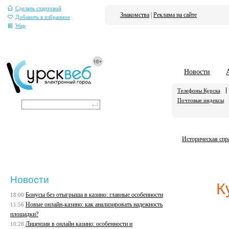
Сделать стартовой
Знакомства
|
Реклама на сайте
Добавить в избранное
Wap
Новости
Телефоны Курска
Почтовые индексы
Историческая спр
Новости
К
Бонусы без отыгрыша в казино: главные особенности
18:00
Новые онлайн-казино: как анализировать надежность
11:56
площадки?
Лицензия в онлайн казино: особенности и
10:28