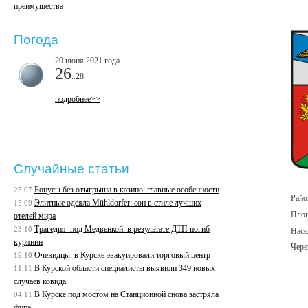
преимущества
Погода
20 июня 2021 года
26
..28
подробнее>>
Случайные статьи
Бонусы без отыгрыша в казино: главные особенности
25.07
Райо
Элитные одеяла Mühldorfer: сон в стиле лучших
15.09
Площ
отелей мира
Трагедия под Медвенкой: в результате ДТП погиб
23.10
Насе
курянин
Чере
Очевидцы: в Курске эвакуировали торговый центр
19.10
В Курской области специалисты выявили 349 новых
11.11
случаев ковида
В Курске под мостом на Станционной снова застряла
04.11
фура