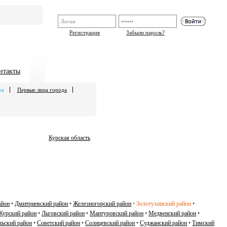
Регистрация
Забыли пароль?
нтакты
ка
Первые лица города
Курская область
айон
•
Дмитриевский район
•
Железногорский район
•
Золотухинский район
•
Курский район
•
Льговский район
•
Мантуровский район
•
Медвенский район
•
ьский район
•
Советский район
•
Солнцевский район
•
Суджанский район
•
Тимский