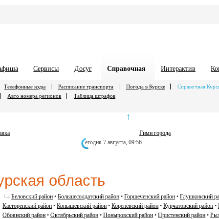
Афиша
Сервисы
Досуг
Справочная
Интерактив
Ко
Телефонные коды
Расписание транспорта
Погода в Курске
Справочная Курс
Авто номера регионов
Таблица штрафов
↑
авка
Гимн города
егодня 7 августа,
09:56
урская область
Беловский район
•
Большесолдатский район
•
Горшеченский район
•
Глушковский р
Касторенский район
•
Конышевский район
•
Кореневский район
•
Курчатовский район
•
Обоянский район
•
Октябрьский район
•
Поныровский район
•
Пристенский район
•
Рыл