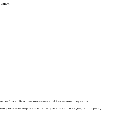
 район
около 4 тыс. Всего насчитывается 140 населённых пунктов.
оварными конторами в п. 3олотухино и ст. Свобода), нефтепровод.